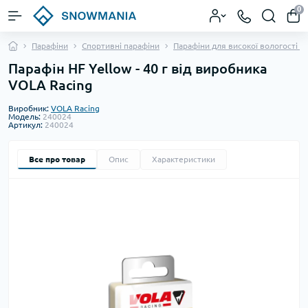
0
Парафіни
Спортивні парафіни
Парафіни для високої вологості сн
Парафін HF Yellow - 40 г від виробника
VOLA Racing
Виробник:
VOLA Racing
Модель:
240024
Артикул:
240024
Все про товар
Опис
Характеристики