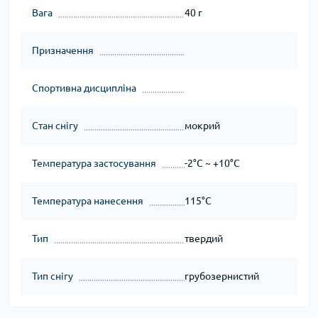
Вага
40 г
Призначення
Спортивна дисципліна
Стан снігу
мокрий
Температура застосування
-2°C ~ +10°C
Температура нанесення
115°C
Тип
твердий
Тип снігу
грубозернистий