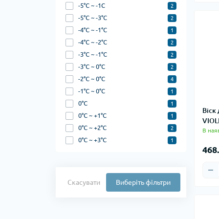
-5°C ~ -1C
2
-5°C ~ -3°C
2
-4°C ~ -1°C
1
-4°C ~ -2°C
2
-3°C ~ -1°C
2
-3°C ~ 0°C
2
-2°C ~ 0°C
4
-1°C ~ 0°C
1
0°C
1
Віск
0°C ~ +1°C
1
VIOL
0°C ~ +2°C
2
В ная
0°C ~ +3°C
1
468.
Скасувати
Виберіть фільтри