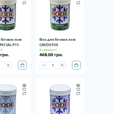
 бігових лиж
Віск для бігових лиж
PECIAL P15
GREEN P20
ті
В наявності
 грн.
468.00 грн.