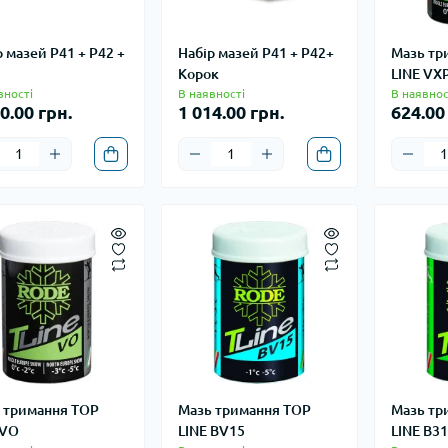
р мазей P41 + P42 +
Набір мазей P41 + P42+
Мазь тр
Корок
LINE VX
вності
В наявності
В наявнос
0.00 грн.
1 014.00 грн.
624.00
 тримання TOP
Мазь тримання TOP
Мазь тр
 VO
LINE BV15
LINE B3