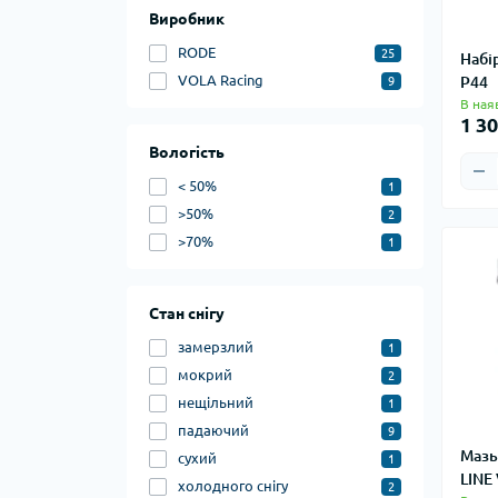
Виробник
RODE
25
Набі
VOLA Racing
P44
9
В ная
1 30
Вологість
< 50%
1
>50%
2
>70%
1
Стан снігу
замерзлий
1
мокрий
2
нещільний
1
падаючий
9
Мазь
сухий
1
LINE
холодного снігу
2