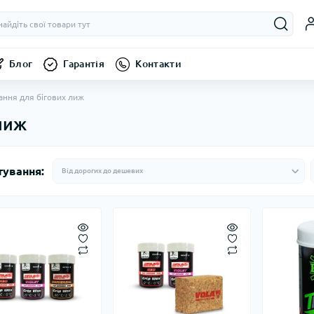
Блог
Гарантія
Контакти
ання для бігових лиж
лиж
тування: