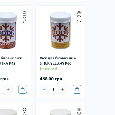
 бігових лиж
Віск для бігових лиж
XTRA P42
STICK YELLOW P60
ті
В наявності
 грн.
468.00 грн.