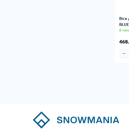
Віск
BLUE
В ная
468.