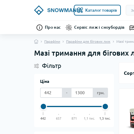
Каталог товарів
Про нас
Сервіс лиж і сноубордів
Парафіни
Парафіни для бігових лиж
Мазі трим
Мазі тримання для бігових 
Фільтр
Сор
Ціна
-
грн.
442
657
871
1,1 тис.
1,3 тис.