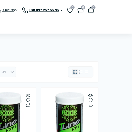
0
0
0
Клієнту
+38 097 257 55 95