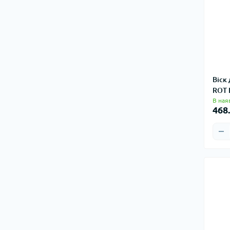
Віск
ROT 
В ная
468.