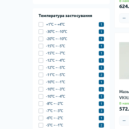
В ная
624.
Температура застосування
+1°C ~ +4°C
1
-30°C ~ -10°C
1
-20°C ~ -10°C
1
-15°C ~ -5°C
1
-15°C ~ -7°C
1
-12°C ~ -4°C
1
-12°C ~ -5°C
1
-11°C ~ -5°C
2
-10°C ~ -1°C
1
-10°C ~ -3°C
2
Мазь
-10°C ~ -4°C
1
VIOL
В ная
-8°C ~ -2°C
1
572.
-7°C ~ -3°C
3
-6°C ~ -2°C
1
-5°C ~ -1°C
2