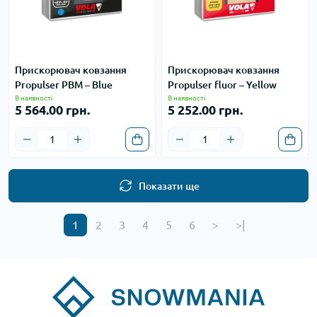
Прискорювач ковзання
Прискорювач ковзання
Propulser PBM – Blue
Propulser fluor – Yellow
В наявності
В наявності
5 564.00 грн.
5 252.00 грн.
Показати ще
1
2
3
4
5
6
>
>|