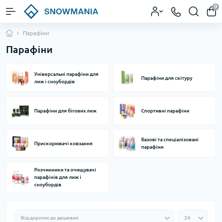
0
Парафіни
Парафіни
Універсальні парафіни для
Парафіни для скітуру
лиж і сноубордів
Парафіни для бігових лиж
Спортивні парафіни
Базові та спеціалізовані
Прискорювачі ковзання
парафіни
Розчинники та очищувачі
парафінів для лиж і
сноубордів