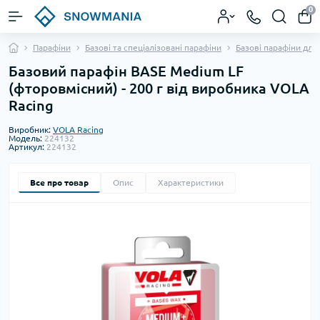
0
Парафіни
Базові та спеціалізовані парафіни
Базові парафіни для
Базовий парафін BASE Medium LF
(фторовмісний) - 200 г від виробника VOLA
Racing
Виробник:
VOLA Racing
Модель:
224132
Артикул:
224132
Все про товар
Опис
Характеристики