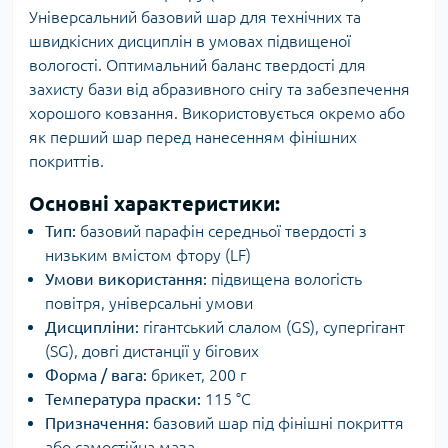
Універсальний базовий шар для технічних та
швидкісних дисциплін в умовах підвищеної
вологості. Оптимальний баланс твердості для
захисту бази від абразивного снігу та забезпечення
хорошого ковзання. Використовується окремо або
як перший шар перед нанесенням фінішних
покриттів.
Основні характеристики:
Тип:
базовий парафін середньої твердості з
низьким вмістом фтору (LF)
Умови використання:
підвищена вологість
повітря, універсальні умови
Дисципліни:
гігантський слалом (GS), супергігант
(SG), довгі дистанції у бігових
Форма / вага:
брикет, 200 г
Температура праски:
115 °C
Призначення:
базовий шар під фінішні покриття
або самостійна маза