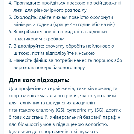
Прогладьте:
пройдіться праскою по всій довжині
лижі для рівномірного розподілу
Охолодіть:
дайте лижам повністю охолонути
мінімум 2 години (краще 4-6 годин або на ніч)
Зішкрібайте:
повністю видаліть надлишки
пластиковим скребком
Відполіруйте:
спочатку обробіть нейлоновою
щіткою, потім відполіруйте кінською
Нанесіть фініш:
за потреби нанесіть порошок або
аерозоль поверх базового шару
Для кого підходить:
Для професійних сервісменів, техніків команд та
спортсменів змагального рівня, які готують лижі
для технічних та швидкісних дисциплін —
гігантського слалому (GS), супергіганту (SG), довгих
бігових дистанцій. Універсальний базовий парафін
для більшості умов з підвищеною вологістю.
Ідеальний для спортсменів, які шукають