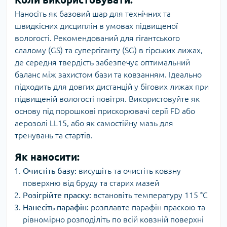
Наносіть як базовий шар для технічних та
швидкісних дисциплін в умовах підвищеної
вологості. Рекомендований для гігантського
слалому (GS) та супергіганту (SG) в гірських лижах,
де середня твердість забезпечує оптимальний
баланс між захистом бази та ковзанням. Ідеально
підходить для довгих дистанцій у бігових лижах при
підвищеній вологості повітря. Використовуйте як
основу під порошкові прискорювачі серії FD або
аерозолі LL15, або як самостійну мазь для
тренувань та стартів.
Як наносити:
Очистіть базу:
висушіть та очистіть ковзну
поверхню від бруду та старих мазей
Розігрійте праску:
встановіть температуру 115 °C
Нанесіть парафін:
розплавте парафін праскою та
рівномірно розподіліть по всій ковзній поверхні