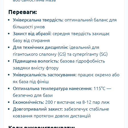
Переваги:
Універсальна твердість:
оптимальний баланс для
більшості умов
Захист від абразії:
середня твердість захищає
базу від стирання
Для технічних дисциплін:
ідеальний для
гігантського слалому (GS) та супергіганту (SG)
Підвищена вологість:
базова гідрофобність
завдяки вмісту фтору
Універсальність застосування:
працює окремо або
як база під фініш
Оптимальна температура нанесення:
115°C —
безпечно для бази
Економічність:
200 г вистачає на 8-12 пар лиж
Довготривалий захист:
забезпечує стабільне
ковзання протягом довгих дистанцій
Коли використовувати: