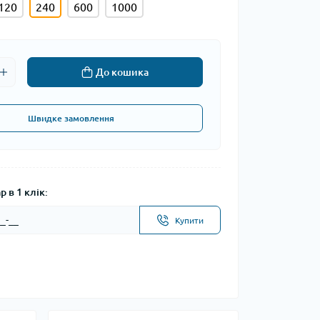
120
240
600
1000
До кошика
Швидке замовлення
 в 1 клік:
Купити