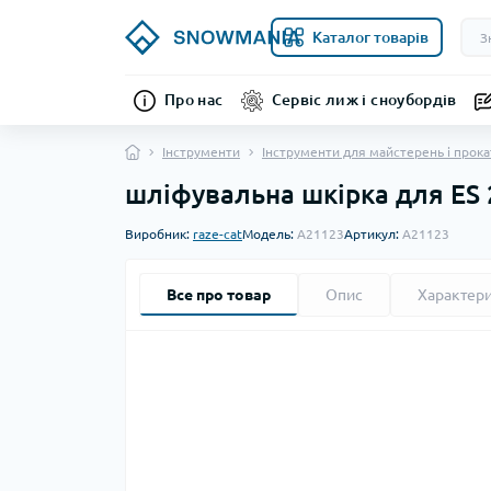
Каталог товарів
Про нас
Сервіс лиж і сноубордів
Інструменти
Інструменти для майстерень і прока
шліфувальна шкірка для ES 
Виробник:
raze-cat
Модель:
A21123
Артикул:
A21123
Все про товар
Опис
Характер