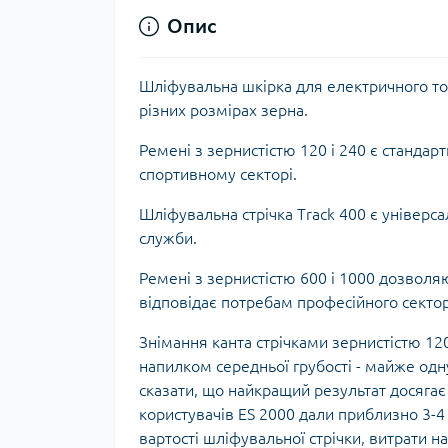
Опис
Шліфувальна шкірка
для е
лектричного то
різних розмірах зерна.
Ремені з зернистістю 120 і 240 є станда
спортивному секторі.
Шліфувальна стрічка Track 400 є універс
служби.
Ремені з зернистістю 600 і 1000 дозвол
відповідає потребам професійного сектор
Знімання канта стрічками зернистістю 12
напилком середньої грубості - майже одн
сказати, що найкращий результат досягає 
користувачів ES 2000 дали приблизно 3-4
вартості шліфувальної стрічки, витрати н