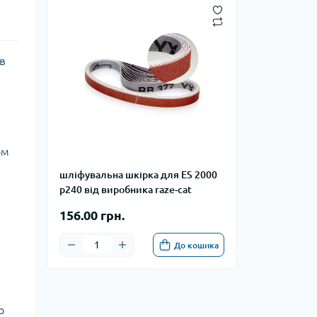
в
ом
шліфувальна шкірка для ES 2000
p240 від виробника raze-cat
156.00 грн.
,
До кошика
о