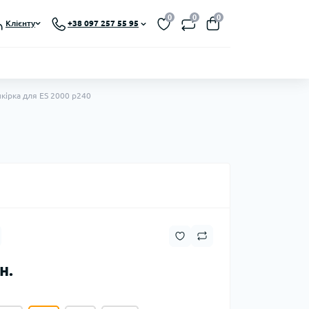
0
0
0
Клієнту
+38 097 257 55 95
кірка для ES 2000 p240
н.