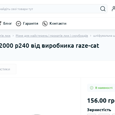
Блог
Гарантія
Контакти
тів лиж
Різне для майстерень і прокатів лиж і сноубордів
шліфувальна ш
2000 p240 від виробника raze-cat
истики
В наявності
156.00 гр
Зернистість