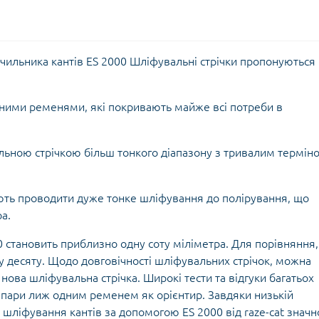
чильника кантів ES 2000
Шліфувальні стрічки пропонуються 
ртними ременями, які покривають майже всі потреби в
альною стрічкою більш тонкого діапазону з тривалим термін
яють проводити дуже тонке шліфування до полірування, що
а.
0 становить приблизно одну соту міліметра. Для порівняння
у десяту. Щодо довговічності шліфувальних стрічок, можна
нова шліфувальна стрічка. Широкі тести та відгуки багатьох
 пари лиж одним ременем як орієнтир. Завдяки низькій
а шліфування кантів за допомогою ES 2000 від raze-cat значн