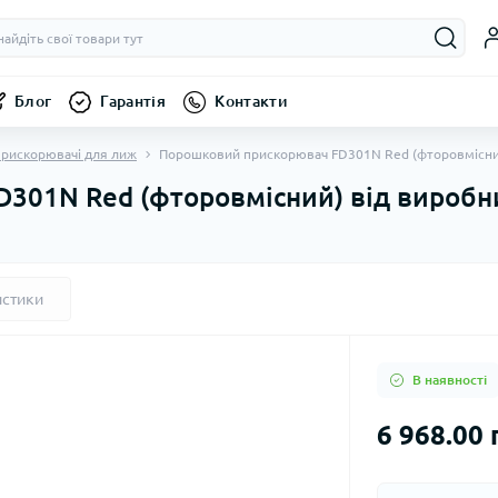
Блог
Гарантія
Контакти
прискорювачі для лиж
Порошковий прискорювач FD301N Red (фторовмісни
301N Red (фторовмісний) від виробн
истики
В наявності
6 968.00 