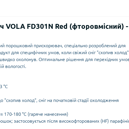
 VOLA FD301N Red (фторовмісний) -
й порошковий прискорювач, спеціально розроблений для
одукт для специфічних умов, коли свіжий сніг "схопив холод
м швидко охолонув. Оптимальне рішення для перехідних умо
й вологості.
3 °C
що "схопив холод", сніг на початковій стадії охолодження
≈ 170-180 °C (гаряче нанесення)
шок; застосовується після високофторованих (HF) парафіні