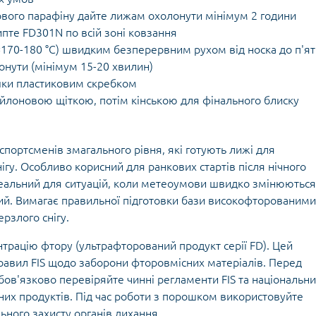
ового парафіну дайте лижам охолонути мінімум 2 години
пте FD301N по всій зоні ковзання
170-180 °C) швидким безперервним рухом від носка до п'ят
нути (мінімум 15-20 хвилин)
шки пластиковим скребком
ейлоновою щіткою, потім кінською для фінального блиску
 спортсменів змагального рівня, які готують лижі для
ігу. Особливо корисний для ранкових стартів після нічного
еальний для ситуацій, коли метеоумови швидко змінюються 
дний. Вимагає правильної підготовки бази високофторованими
рзлого снігу.
трацію фтору (ультрафторований продукт серії FD). Цей
равил FIS щодо заборони фторовмісних матеріалів. Перед
ов'язково перевіряйте чинні регламенти FIS та національн
их продуктів. Під час роботи з порошком використовуйте
ьного захисту органів дихання.