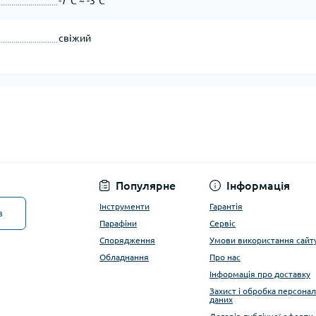
-7°C ~ -3°C
свіжий
Популярне
Інформація
Інструменти
Гарантія
в
Парафіни
Сервіс
Спорядження
Умови використання сайт
Обладнання
Про нас
Інформація про доставку
Захист і обробка персона
даних