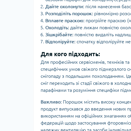
Дайте охолонути:
після нанесення баз
Розподіліть порошок:
рівномірно розси
Вплавте праскою:
прогрійте праскою (≈
Охолодіть:
дайте лижам повністю охоло
Зішкрібайте:
повністю видаліть надли
Відполіруйте:
спочатку відполіруйте н
Для кого підходить:
Для професійних сервісменів, техніків та
специфічних умов свіжого підмерзлого сн
снігопаду з подальшим похолоданням. Ід
сніг переходить зі стадії свіжого в холо
парафінами та розуміння специфіки підме
Важливо:
Порошок містить високу концен
продукт випускався до введення нових п
використанням на офіційних змаганнях об
федерацій щодо застосування фторовмісн
належну вентиляцію та засоби індивідуал