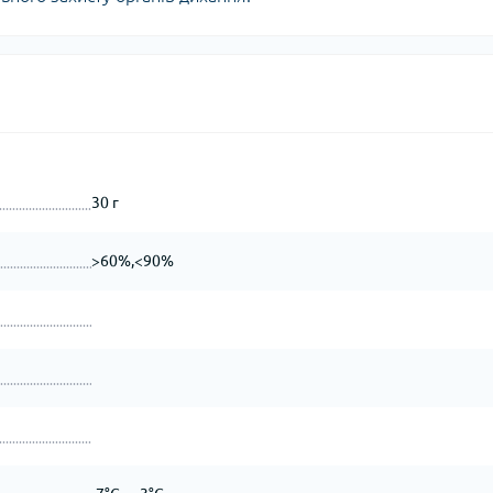
30 г
>60%,<90%