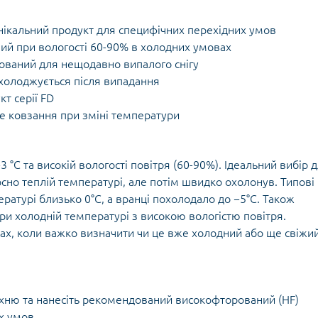
нікальний продукт для специфічних перехідних умов
й при вологості 60-90% в холодних умовах
ований для нещодавно випалого снігу
холоджується після випадання
т серії FD
е ковзання при зміні температури
−3 °C та високій вологості повітря (60-90%). Ідеальний вибір 
носно теплій температурі, але потім швидко охолонув. Типові
ературі близько 0°C, а вранці похолодало до −5°C. Також
при холодній температурі з високою вологістю повітря.
х, коли важко визначити чи це вже холодний або ще свіжи
рхню та нанесіть рекомендований високофторований (HF)
х умов