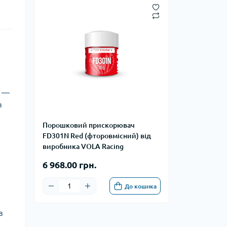
" —
в
Порошковий прискорювач
FD301N Red (фторовмісний) від
виробника VOLA Racing
6 968.00 грн.
До кошика
в