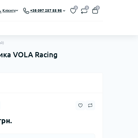
0
0
0
Клієнту
+38 097 257 55 95
й)
ика VOLA Racing
грн.