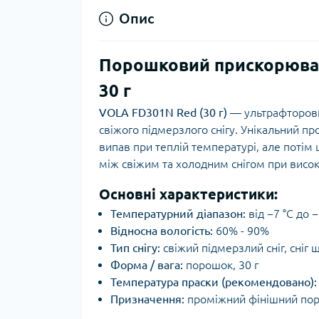
Опис
Порошковий прискорювач
30 г
VOLA FD301N Red (30 г)
— ультрафторови
свіжого підмерзлого снігу. Унікальний пр
випав при теплій температурі, але поті
між свіжим та холодним снігом при високі
Основні характеристики:
Температурний діапазон:
від −7 °C до −
Відносна вологість:
60% - 90%
Тип снігу:
свіжий підмерзлий сніг, сніг 
Форма / вага:
порошок, 30 г
Температура праски (рекомендовано):
Призначення:
проміжний фінішний поро