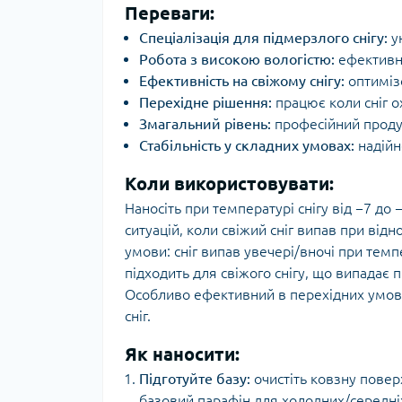
Переваги:
Спеціалізація для підмерзлого снігу:
у
Робота з високою вологістю:
ефективни
Ефективність на свіжому снігу:
оптиміз
Перехідне рішення:
працює коли сніг о
Змагальний рівень:
професійний продук
Стабільність у складних умовах:
надійн
Коли використовувати:
Наносіть при температурі снігу від −7 до 
ситуацій, коли свіжий сніг випав при від
умови: сніг випав увечері/вночі при темп
підходить для свіжого снігу, що випадає 
Особливо ефективний в перехідних умова
сніг.
Як наносити:
Підготуйте базу:
очистіть ковзну пове
базовий парафін для холодних/середні