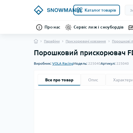
Каталог товарів
Про нас
Сервіс лиж і сноубордів
Парафіни
Прискорювачі ковзання
Порошкові 
Порошковий прискорювач FD
Виробник:
VOLA Racing
Модель:
225040
Артикул:
225040
Все про товар
Опис
Характер