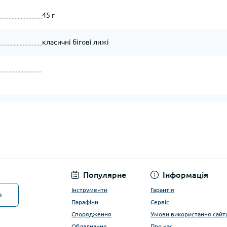
45 г
класичні бігові лижі
Популярне
Інформація
Інструменти
Гарантія
в
Парафіни
Сервіс
Спорядження
Умови використання сайт
Обладнання
Про нас