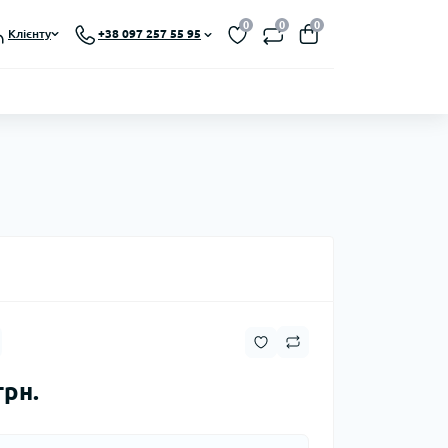
0
0
0
Клієнту
+38 097 257 55 95
грн.