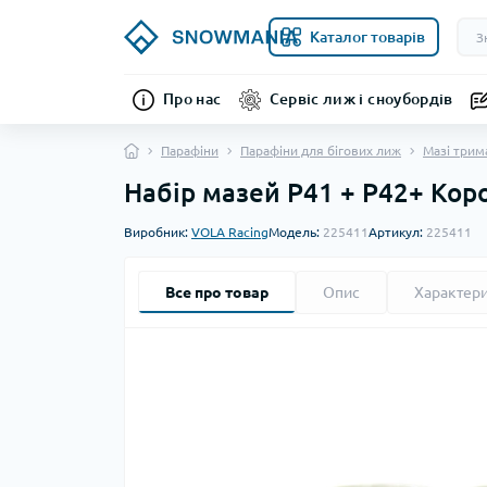
Каталог товарів
Про нас
Сервіс лиж і сноубордів
Парафіни
Парафіни для бігових лиж
Мазі трим
Набір мазей P41 + P42+ Кор
Виробник:
VOLA Racing
Модель:
225411
Артикул:
225411
Все про товар
Опис
Характер