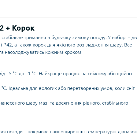
42 + Корок
 стабільне тримання в будь-яку зимову погоду. У наборі – дв
і
P42
, а також корок для якісного розгладження шару. Все
 та насолоджуватись кожним кроком.
від –5 °C до –1 °C. Найкраще працює на свіжому або щойно
 0 °C. Ідеальна для вологих або перетворених умов, коли сніг
анесеного шару мазі та досягнення рівного, стабільного
ої погоди – покриває найпоширеніші температурні діапазон