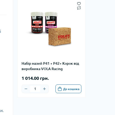
і
Набір мазей P41 + P42+ Корок від
виробника VOLA Racing
1 014.00 грн.
До кошика
и.