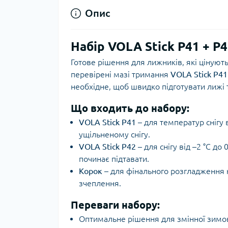
Опис
Набір VOLA Stick P41 + P
Готове рішення для лижників, які цінують
перевірені мазі тримання
VOLA Stick P41
необхідне, щоб швидко підготувати лижі
Що входить до набору:
VOLA Stick P41
– для температур снігу 
ущільненому снігу.
VOLA Stick P42
– для снігу від –2 °C до
починає підтавати.
Корок
– для фінального розгладження н
зчеплення.
Переваги набору:
Оптимальне рішення для змінної зимов