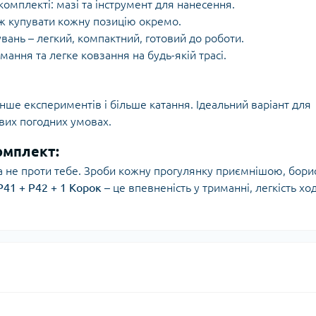
комплекті: мазі та інструмент для нанесення.
іж купувати кожну позицію окремо.
ань – легкий, компактний, готовий до роботи.
мання та легке ковзання на будь-якій трасі.
енше експериментів і більше катання. Ідеальний варіант для
ивих погодних умовах.
омплект:
а не проти тебе. Зроби кожну прогулянку приємнішою, бори
P41 + P42 + 1 Корок
– це впевненість у триманні, легкість хо
.