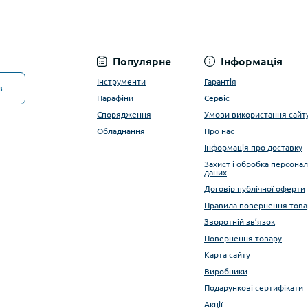
Популярне
Інформація
Інструменти
Гарантія
в
Парафіни
Сервіс
Спорядження
Умови використання сайт
Обладнання
Про нас
Інформація про доставку
Захист і обробка персона
даних
Договір публічної оферти
Правила повернення това
Зворотній зв’язок
Повернення товару
Карта сайту
Виробники
Подарункові сертифікати
Акції