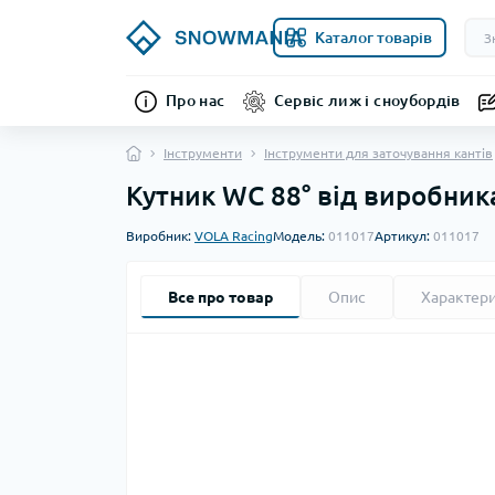
Каталог товарів
Про нас
Сервіс лиж і сноубордів
Інструменти
Інструменти для заточування кантів
Кутник WC 88° від виробник
Виробник:
VOLA Racing
Модель:
011017
Артикул:
011017
Все про товар
Опис
Характер