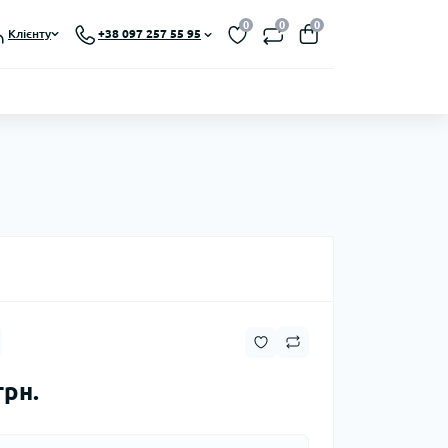
0
0
0
Клієнту
+38 097 257 55 95
грн.