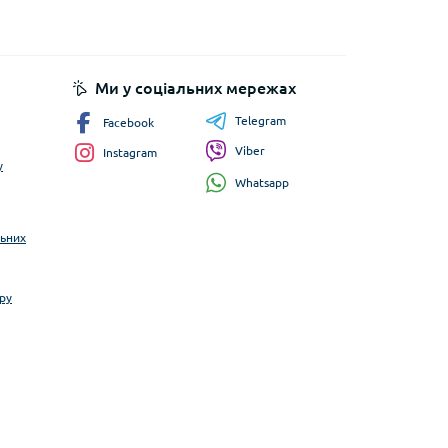
Ми у соціальних мережах
Telegram
Facebook
Viber
Instagram
у
Whatsapp
льних
ру