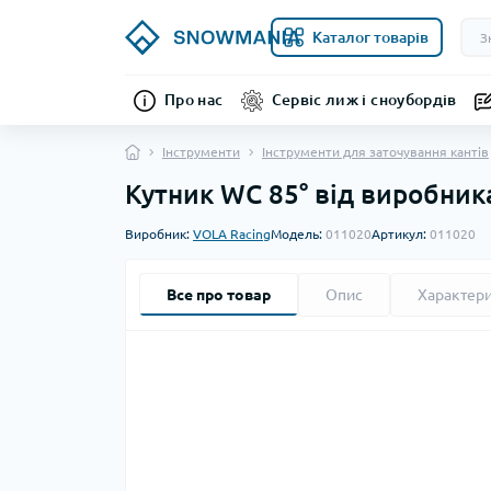
Каталог товарів
Про нас
Сервіс лиж і сноубордів
Інструменти
Інструменти для заточування кантів
Кутник WC 85° від виробник
Виробник:
VOLA Racing
Модель:
011020
Артикул:
011020
Все про товар
Опис
Характер