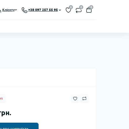
0
0
0
Клієнту
+38 097 257 55 95
ті
грн.
 про наявність