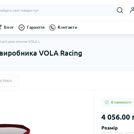
Блог
Гарантія
Контакти
Каптурка жіноча VOLA L
 виробника VOLA Racing
истики
В наявності
4 056.00 
Розмір