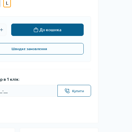
L
До кошика
Швидке замовлення
 в 1 клік:
Купити