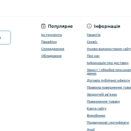
Популярне
Інформація
Інструменти
Гарантія
в
Парафіни
Сервіс
Спорядження
Умови використання сайт
Обладнання
Про нас
Інформація про доставку
Захист і обробка персона
даних
Договір публічної оферти
Правила повернення това
Зворотній зв’язок
Повернення товару
Карта сайту
Виробники
Подарункові сертифікати
Акції