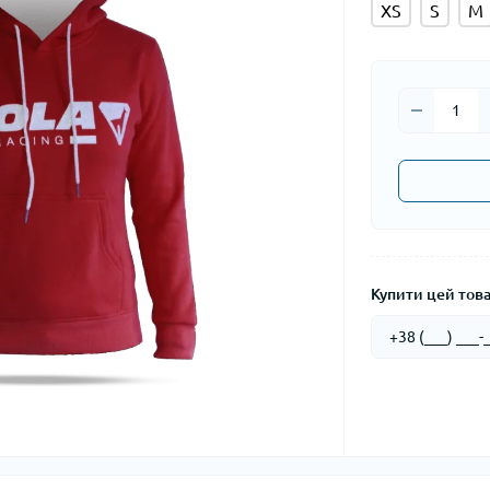
XS
S
M
Купити цей товар