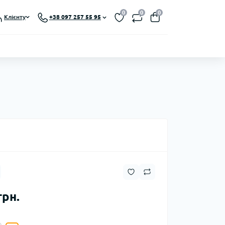
0
0
0
Клієнту
+38 097 257 55 95
грн.