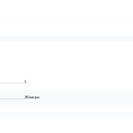
L
Жінкам