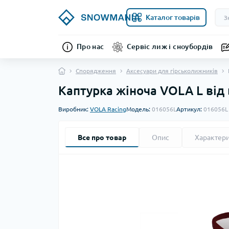
Каталог товарів
Про нас
Сервіс лиж і сноубордів
Спорядження
Аксесуари для гірськолижників
Каптурка жіноча VOLA L від
Виробник:
VOLA Racing
Модель:
016056L
Артикул:
016056L
Все про товар
Опис
Характер