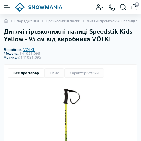
0
Спорядження
Гірськолижні палки
Дитячі гірськолижні палиці Spe
Дитячі гірськолижні палиці Speedstik Kids
Yellow - 95 см від виробника VÖLKL
Виробник:
VÖLKL
Модель:
141021.095
Артикул:
141021.095
Все про товар
Опис
Характеристики