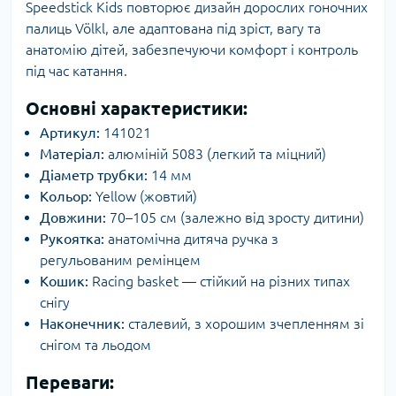
Speedstick Kids повторює дизайн дорослих гоночних
палиць Völkl, але адаптована під зріст, вагу та
анатомію дітей, забезпечуючи комфорт і контроль
під час катання.
Основні характеристики:
Артикул:
141021
Матеріал:
алюміній 5083 (легкий та міцний)
Діаметр трубки:
14 мм
Кольор:
Yellow (жовтий)
Довжини:
70–105 см (залежно від зросту дитини)
Рукоятка:
анатомічна дитяча ручка з
регульованим ремінцем
Кошик:
Racing basket — стійкий на різних типах
снігу
Наконечник:
сталевий, з хорошим зчепленням зі
снігом та льодом
Переваги: