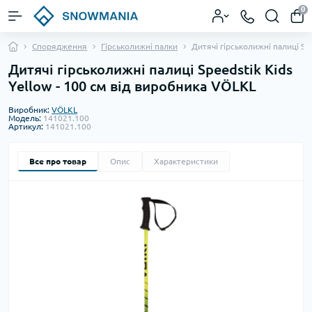
0
Спорядження
Гірськолижні палки
Дитячі гірськолижні палиці Spe
Дитячі гірськолижні палиці Speedstik Kids
Yellow - 100 см від виробника VÖLKL
Виробник:
VÖLKL
Модель:
141021.100
Артикул:
141021.100
Все про товар
Опис
Характеристики