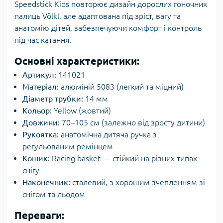
Speedstick Kids повторює дизайн дорослих гоночних
палиць Völkl, але адаптована під зріст, вагу та
анатомію дітей, забезпечуючи комфорт і контроль
під час катання.
Основні характеристики:
Артикул:
141021
Матеріал:
алюміній 5083 (легкий та міцний)
Діаметр трубки:
14 мм
Кольор:
Yellow (жовтий)
Довжини:
70–105 см (залежно від зросту дитини)
Рукоятка:
анатомічна дитяча ручка з
регульованим ремінцем
Кошик:
Racing basket — стійкий на різних типах
снігу
Наконечник:
сталевий, з хорошим зчепленням зі
снігом та льодом
Переваги: