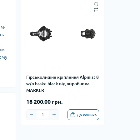
ам-
ть
ким
йому
Гірськолижне кріплення Alpinist 8
w/o brake black від виробника
MARKER
18 200.00 грн.
До кошика