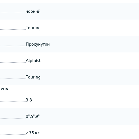
чорний
Touring
Просунутий
Alpinist
Touring
лень
3-8
0°,5°,9°
< 75 кг