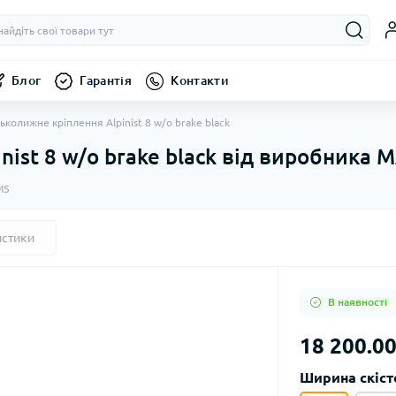
Блог
Гарантія
Контакти
ськолижне кріплення Alpinist 8 w/o brake black
nist 8 w/o brake black від виробника
MS
истики
В наявності
18 200.00
Ширина скіст