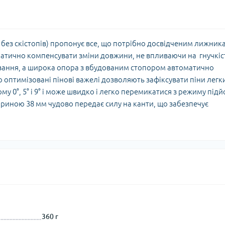
 г без скістопів) пропонує все, що потрібно досвідченим лижник
матично компенсувати зміни довжини, не впливаючи на гнучкіс
ування, а широка опора з вбудованим стопором автоматично
о оптимізовані пінові важелі дозволяють зафіксувати піни лег
му 0°, 5° і 9° і може швидко і легко перемикатися з режиму під
ириною 38 мм чудово передає силу на канти, що забезпечує
360 г