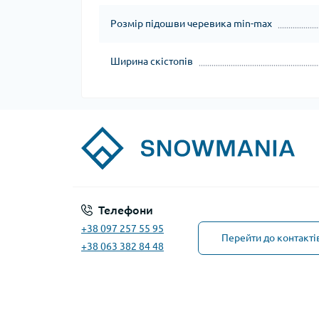
Розмір підошви черевика min-max
Ширина скістопів
Телефони
+38 097 257 55 95
Перейти до контакті
+38 063 382 84 48