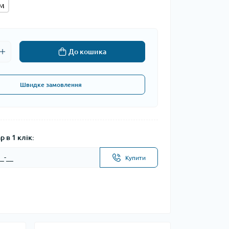
м
До кошика
Швидке замовлення
 в 1 клік:
Купити