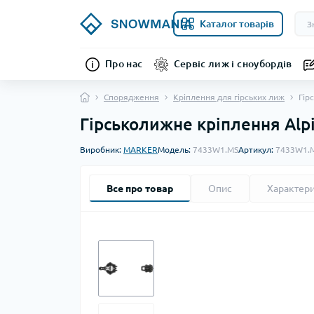
Каталог товарів
Про нас
Сервіс лиж і сноубордів
Спорядження
Кріплення для гірських лиж
Гір
Гірськолижне кріплення Alpi
Виробник:
MARKER
Модель:
7433W1.MS
Артикул:
7433W1.
Все про товар
Опис
Характер