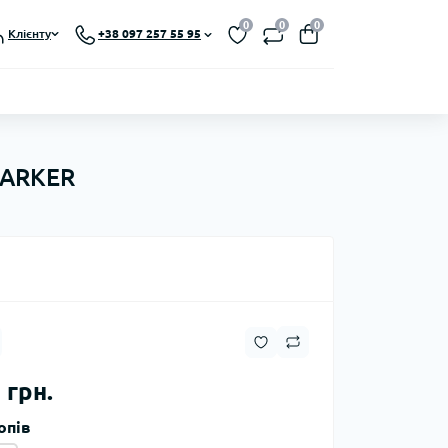
0
0
0
Клієнту
+38 097 257 55 95
 MARKER
 грн.
опів