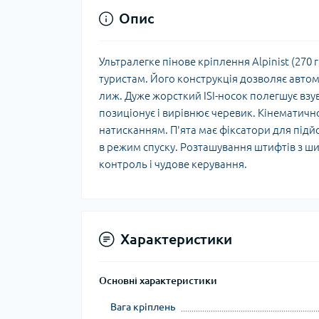
Опис
Ультралегке пінове кріплення Alpinist (270
туристам. Його конструкція дозволяє авто
лиж. Дуже жорсткий ISI-носок полегшує вз
позиціонує і вирівнює черевик. Кінематичн
натисканням. П'ята має фіксатори для підйо
в режим спуску. Розташування штифтів з ш
контроль і чудове керування.
Характеристики
Основні характеристики
Вага кріплень