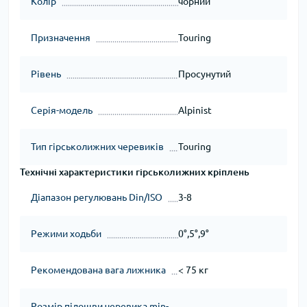
Колір
чорний
Призначення
Touring
Рівень
Просунутий
Серія-модель
Alpinist
Тип гірськолижних черевиків
Touring
Технічні характеристики гірськолижних кріплень
Діапазон регулювань Din/ISO
3-8
Режими ходьби
0°,5°,9°
Рекомендована вага лижника
< 75 кг
Розмір підошви черевика min-