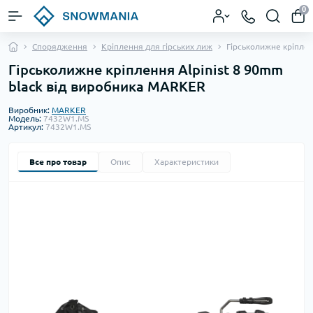
0
Спорядження
Кріплення для гірських лиж
Гірськолижне кріплен
Гірськолижне кріплення Alpinist 8 90mm
black від виробника MARKER
Виробник:
MARKER
Модель:
7432W1.MS
Артикул:
7432W1.MS
Все про товар
Опис
Характеристики