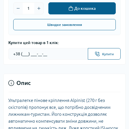
До кошика
Швидке замовлення
Купити цей товар в 1 клік:
Купити
Опис
Ультралегке пінове кріплення Alpinist (270 г без
скістопів) пропонує все, що потрібно досвідченим
лижникам-туристам. Його конструкція дозволяє
автоматично компенсувати зміни довжини, не
впливаючи на гнучкість лиж. Дуже жорсткий ISI-носок