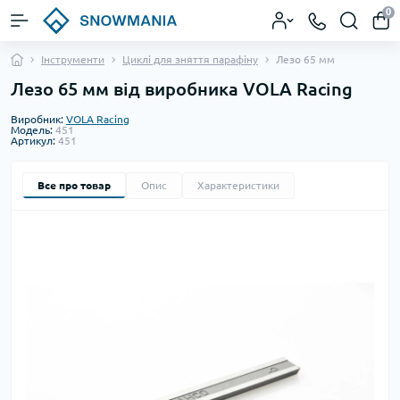
0
Інструменти
Циклі для зняття парафіну
Лезо 65 мм
Лезо 65 мм від виробника VOLA Racing
Виробник:
VOLA Racing
Модель:
451
Артикул:
451
Все про товар
Опис
Характеристики