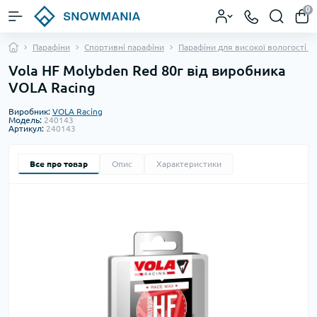
0
Парафіни
Спортивні парафіни
Парафіни для високої вологості сн
Vola HF Molybden Red 80г від виробника
VOLA Racing
Виробник:
VOLA Racing
Модель:
240143
Артикул:
240143
Все про товар
Опис
Характеристики