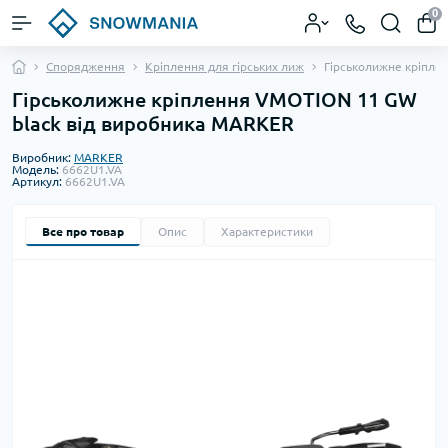
0
Спорядження
Кріплення для гірських лиж
Гірськолижне кріпле
Гірськолижне кріплення VMOTION 11 GW
black від виробника MARKER
Виробник:
MARKER
Модель:
6662U1.VA
Артикул:
6662U1.VA
Все про товар
Опис
Характеристики