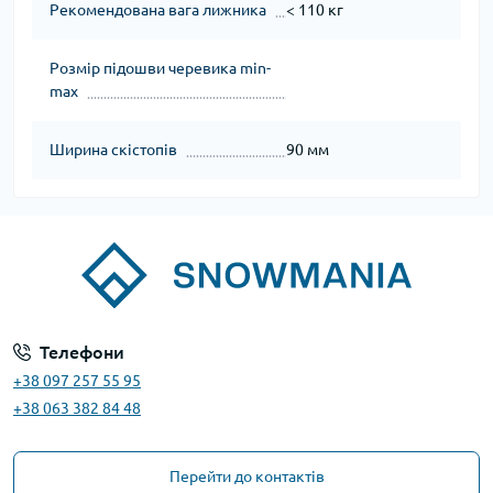
Рекомендована вага лижника
< 110 кг
Розмір підошви черевика min-
max
Ширина скістопів
90 мм
Телефони
+38 097 257 55 95
+38 063 382 84 48
Перейти до контактів