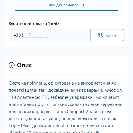
Швидке замовлення
Купити цей товар в 1 клік:
Купити
Опис
Система кріплень, орієнтована на використання як
початківцями так і досвідченими карверами. vMotion
11 з пластиною FTD забезпечує вражаючі можливості
для катання по усіх гірських схилах та легке керування
для легких карверів. П'ятка Compact 2 забезпечує
легке взування та чудову передачу зусилля, а носок
Triple Pivot дозволяє повністю контролювати лижі.
vMotion 10, безумовно, сумісний з GripWalk.