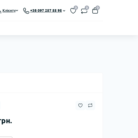
0
0
0
Клієнту
+38 097 257 55 95
грн.