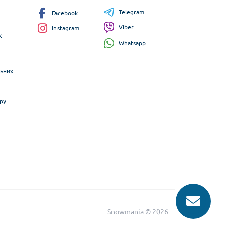
Telegram
Facebook
Viber
Instagram
у
Whatsapp
льних
ру
Snowmania © 2026