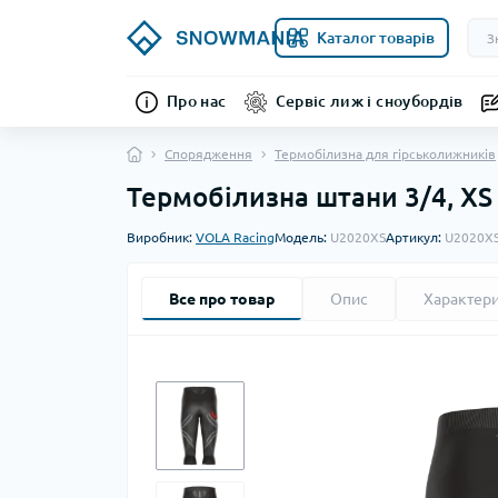
Каталог товарів
Про нас
Сервіс лиж і сноубордів
Спорядження
Термобілизна для гірськолижників
Термобілизна штани 3/4, XS
Виробник:
VOLA Racing
Модель:
U2020XS
Артикул:
U2020X
Все про товар
Опис
Характер