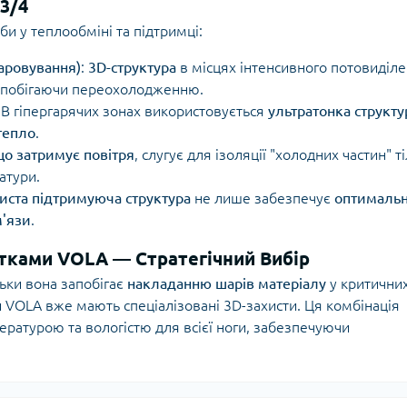
 3/4
и у теплообміні та підтримці:
аровування)
:
3D-структура
в місцях інтенсивного потовиділ
запобігаючи переохолодженню.
: В гіпергарячих зонах використовується
ультратонка структу
тепло
.
що затримує повітря
, слугує для ізоляції "холодних частин" ті
атури.
иста підтримуюча структура
не лише забезпечує
оптималь
м'язи
.
етками VOLA — Стратегічний Вибір
льки вона запобігає
накладанню шарів матеріалу
у критични
и VOLA вже мають спеціалізовані 3D-захисти. Ця комбінація
ратурою та вологістю для всієї ноги, забезпечуючи