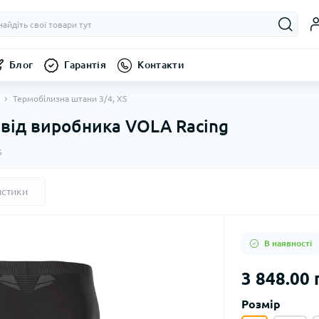
Блог
Гарантія
Контакти
Термобілизна штани 3/4, XS
 від виробника VOLA Racing
S
истики
В наявності
3 848.00 
Розмір