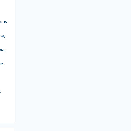
ення
ра
,
ла,
не
х