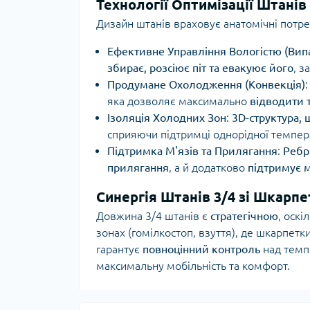
Технології Оптимізації Штанів
Дизайн штанів враховує анатомічні потреб
Ефективне Управління Вологістю (Вип
збирає, розсіює піт та евакуює його
, 
Продумане Охолодження (Конвекція)
яка дозволяє максимально
відводити 
Ізоляція Холодних Зон
:
3D-структура, 
сприяючи підтримці однорідної темпер
Підтримка М'язів та Прилягання
:
Ребр
прилягання
, а й додатково
підтримує 
Синергія Штанів 3/4 зі Шкарп
Довжина 3/4 штанів є
стратегічною
, оскі
зонах (гомілкостоп, взуття), де шкарпетк
гарантує
повноцінний контроль
над темпе
максимальну мобільність та комфорт.