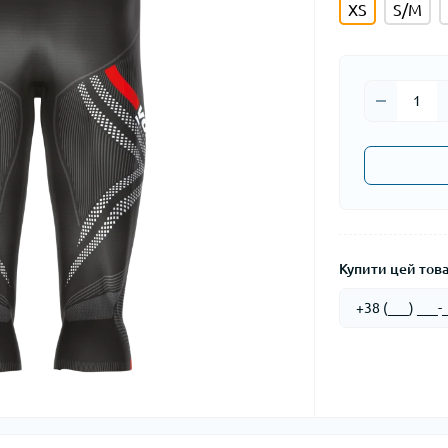
XS
S/M
Купити цей товар