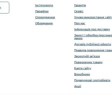
Інструменти
Гарантія
в
Парафіни
Сервіс
Спорядження
Умови використання сайт
Обладнання
Про нас
Інформація про доставку
Захист і обробка персона
даних
Договір публічної оферти
Правила повернення това
Зворотній зв’язок
Повернення товару
Карта сайту
Виробники
Подарункові сертифікати
Акції