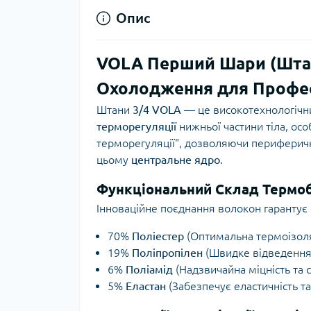
Опис
VOLA Перший Шари (Штани 
Охолодження для Профес
Штани
3/4 VOLA
— це високотехнологічн
терморегуляції
нижньої частини тіла, ос
терморегуляції", дозволяючи периферич
цьому
центральне ядро
.
Функціональний Склад Термобі
Інноваційне поєднання волокон гарантує і
70%
Поліестер
(Оптимальна термоізоляц
19%
Поліпропілен
(Швидке відведення 
6%
Поліамід
(Надзвичайна міцність та с
5%
Еластан
(Забезпечує еластичність т