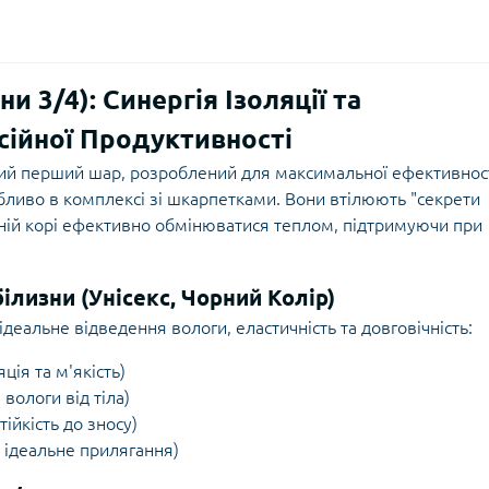
3/4): Синергія Ізоляції та
ійної Продуктивності
ий перший шар, розроблений для максимальної ефективнос
обливо в комплексі зі шкарпетками. Вони втілюють "секрети
ній корі ефективно обмінюватися теплом, підтримуючи при
лизни (Унісекс, Чорний Колір)
деальне відведення вологи, еластичність та довговічність:
ія та м'якість)
вологи від тіла)
тійкість до зносу)
а ідеальне прилягання)