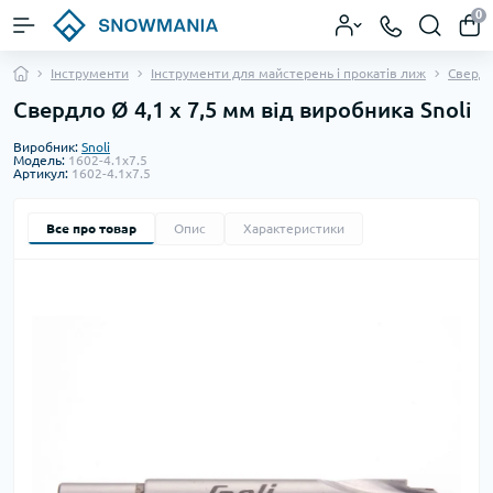
0
Інструменти
Інструменти для майстерень і прокатів лиж
Свердл
Свердло Ø 4,1 х 7,5 мм від виробника Snoli
Виробник:
Snoli
Модель:
1602-4.1x7.5
Артикул:
1602-4.1x7.5
Все про товар
Опис
Характеристики