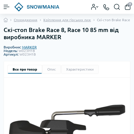
0
Спорядження
Кріплення для гірських лиж
Скі-стоп Brake Race 8
Скі-стоп Brake Race 8, Race 10 85 mm від
виробника MARKER
Виробник:
MARKER
Модель:
W023H1B
Артикул:
W023H1B
Все про товар
Опис
Характеристики