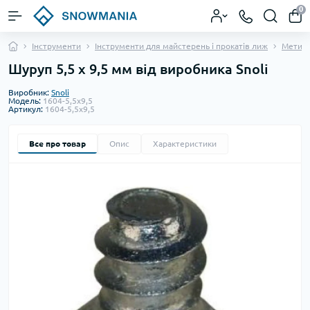
0
Інструменти
Інструменти для майстерень і прокатів лиж
Метизи
Шуруп 5,5 х 9,5 мм від виробника Snoli
Виробник:
Snoli
Модель:
1604-5,5x9,5
Артикул:
1604-5,5x9,5
Все про товар
Опис
Характеристики