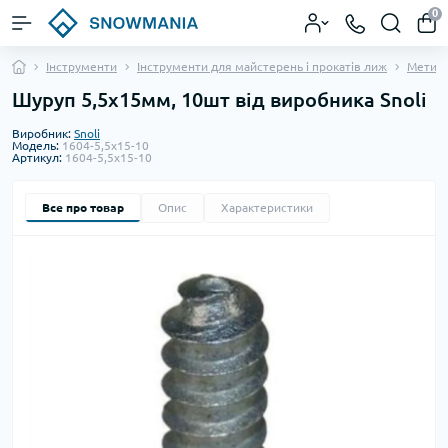
0
Інструменти
Інструменти для майстерень і прокатів лиж
Метизи
Шуруп 5,5х15мм, 10шт від виробника Snoli
Виробник:
Snoli
Модель:
1604-5,5x15-10
Артикул:
1604-5,5x15-10
Все про товар
Опис
Характеристики