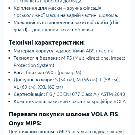
гігієнічність і простоту догляду.
Кріплення для маски
– зручна фіксація
гірськолижної маски на задній частині шолома.
Можливість встановлення захисної скоби (chin
guard)
– додатковий захист обличчя.
Технічні характеристики:
Матеріал корпусу:
ударостійкий ABS-пластик
Технологія безпеки:
MIPS (Multi-directional Impact
Protection System)
Вага:
близько 690 г (розмір M)
Доступні розміри:
S (54 см), M (56 см), L (58 см),
XL (60 см), XXL (62 см)
Сертифікація:
FIS / CE EN1077 Class A / ASTM 2040
Комплектація:
захисний чохол з мікрофібри VOLA
Переваги покупки шолома VOLA FIS
Onyx MIPS:
Цей
лижний шолом з MIPS
ідеально підійде як для