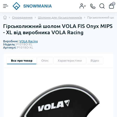
0
Спорядження
Шоломи для гірськолижників
Гірськолижний шоло
Гірськолижний шолом VOLA FIS Onyx MIPS
- XL від виробника VOLA Racing
Виробник:
VOLA Racing
Модель:
P1018O-XL
Артикул:
P1018O-XL
Все про товар
Опис
Характеристики
Відео