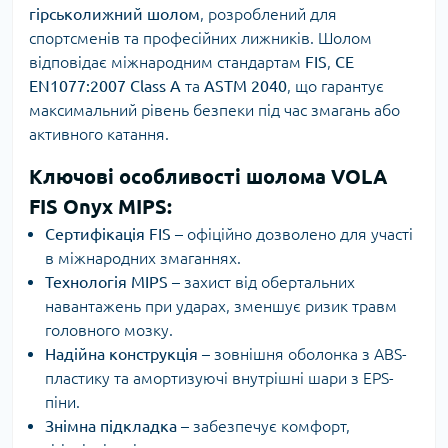
гірськолижний шолом
, розроблений для
спортсменів та професійних лижників. Шолом
відповідає міжнародним стандартам
FIS
,
CE
EN1077:2007 Class A
та
ASTM 2040
, що гарантує
максимальний рівень безпеки під час змагань або
активного катання.
Ключові особливості шолома VOLA
FIS Onyx MIPS:
Сертифікація FIS
– офіційно дозволено для участі
в міжнародних змаганнях.
Технологія MIPS
– захист від обертальних
навантажень при ударах, зменшує ризик травм
головного мозку.
Надійна конструкція
– зовнішня оболонка з ABS-
пластику та амортизуючі внутрішні шари з EPS-
піни.
Знімна підкладка
– забезпечує комфорт,