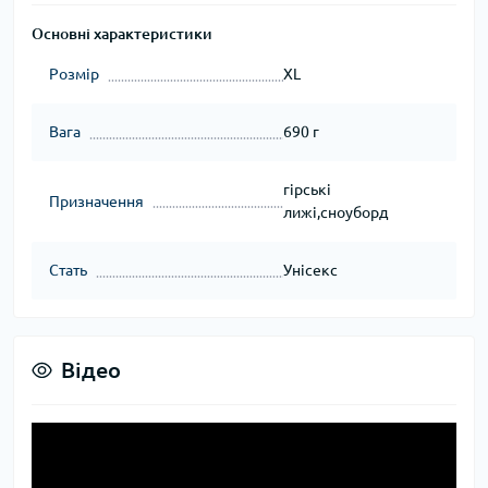
Основні характеристики
Розмір
XL
Вага
690 г
гірські
Призначення
лижі,сноуборд
Стать
Унісекс
Відео