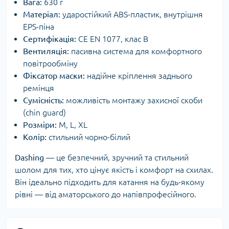
Вага:
630 г
Матеріал:
ударостійкий ABS-пластик, внутрішня
EPS-піна
Сертифікація:
CE EN 1077, клас B
Вентиляція:
пасивна система для комфортного
повітрообміну
Фіксатор маски:
надійне кріплення заднього
ремінця
Сумісність:
можливість монтажу захисної скоби
(chin guard)
Розміри:
M, L, XL
Колір:
стильний чорно-білий
Dashing
— це безпечний, зручний та стильний
шолом для тих, хто цінує якість і комфорт на схилах.
Він ідеально підходить для катання на будь-якому
рівні — від аматорського до напівпрофесійного.