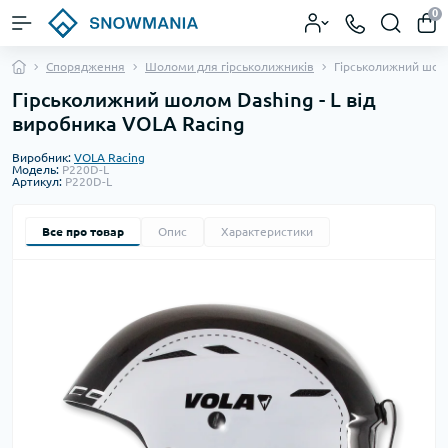
0
Спорядження
Шоломи для гірськолижників
Гірськолижний шоло
Гірськолижний шолом Dashing - L від
виробника VOLA Racing
Виробник:
VOLA Racing
Модель:
P220D-L
Артикул:
P220D-L
Все про товар
Опис
Характеристики