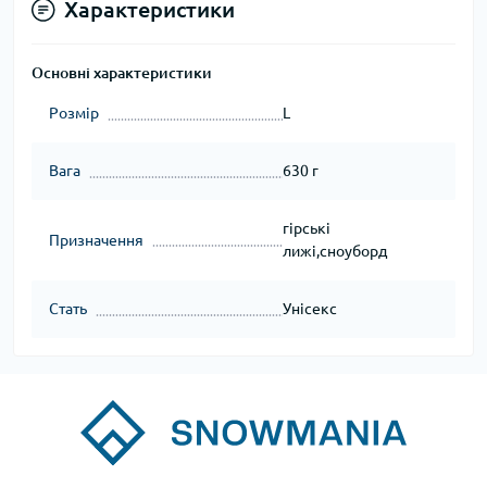
Характеристики
Основні характеристики
Розмір
L
Вага
630 г
гірські
Призначення
лижі,сноуборд
Стать
Унісекс