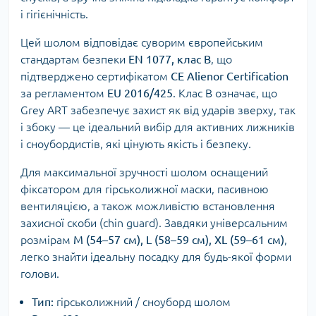
і гігієнічність.
Цей шолом відповідає суворим європейським
стандартам безпеки
EN 1077, клас B
, що
підтверджено сертифікатом
CE Alienor Certification
за регламентом
EU 2016/425
. Клас B означає, що
Grey ART забезпечує захист як від ударів зверху, так
і збоку — це ідеальний вибір для активних лижників
і сноубордистів, які цінують якість і безпеку.
Для максимальної зручності шолом оснащений
фіксатором для гірськолижної маски, пасивною
вентиляцією, а також можливістю встановлення
захисної скоби (chin guard). Завдяки універсальним
розмірам
M (54–57 см), L (58–59 см), XL (59–61 см)
,
легко знайти ідеальну посадку для будь-якої форми
голови.
Тип:
гірськолижний / сноуборд шолом