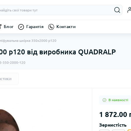
Блог
Гарантія
Контакти
ліфувальна шкірка 350х2000 p120
00 p120 від виробника QUADRALP
5-350-2000-120
истики
В наявності
1 872.00 
Зернистість