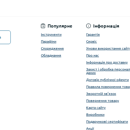
Популярне
Інформація
Інструменти
Гарантія
в
Парафіни
Сервіс
Спорядження
Умови використання сайт
Обладнання
Про нас
Інформація про доставку
Захист і обробка персона
даних
Договір публічної оферти
Правила повернення това
Зворотній зв’язок
Повернення товару
Карта сайту
Виробники
Подарункові сертифікати
Акції