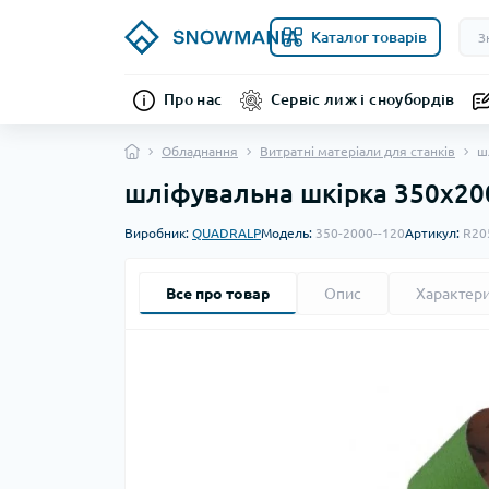
Каталог товарів
Про нас
Сервіс лиж і сноубордів
Обладнання
Витратні матеріали для станків
ш
шліфувальна шкірка 350х20
Виробник:
QUADRALP
Модель:
350-2000--120
Артикул:
R20
Все про товар
Опис
Характер