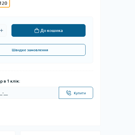
120
До кошика
Швидке замовлення
 в 1 клік:
Купити