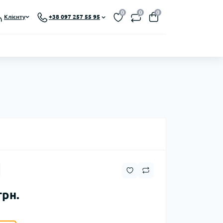
0
0
0
Клієнту
+38 097 257 55 95
грн.