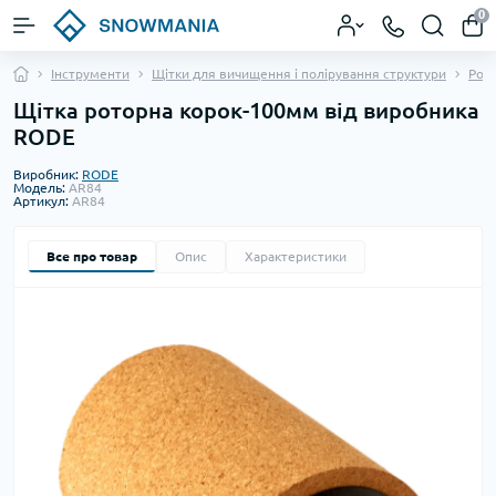
0
Інструменти
Щітки для вичищення і полірування структури
Рото
Щітка роторна корок-100мм від виробника
RODE
Виробник:
RODE
Модель:
AR84
Артикул:
AR84
Все про товар
Опис
Характеристики