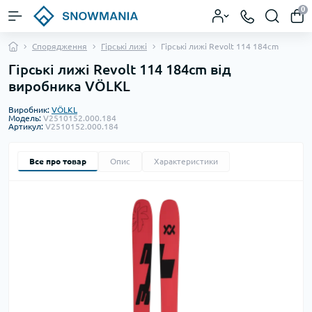
0
Спорядження
Гірські лижі
Гірські лижі Revolt 114 184cm
Гірські лижі Revolt 114 184cm від
виробника VÖLKL
Виробник:
VÖLKL
Модель:
V2510152.000.184
Артикул:
V2510152.000.184
Все про товар
Опис
Характеристики