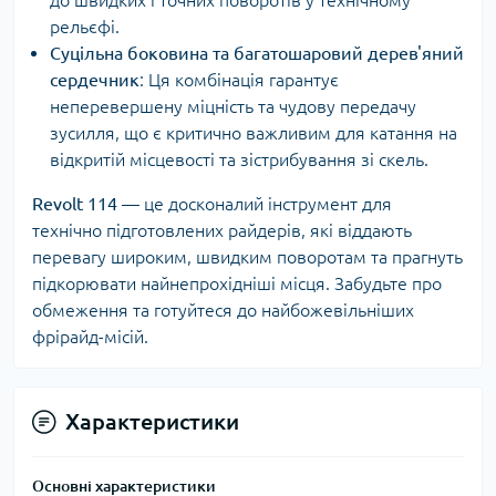
до швидких і точних поворотів у технічному
рельєфі.
Суцільна боковина та багатошаровий дерев'яний
сердечник
: Ця комбінація гарантує
неперевершену міцність та чудову передачу
зусилля, що є критично важливим для катання на
відкритій місцевості та зістрибування зі скель.
Revolt 114
— це досконалий інструмент для
технічно підготовлених райдерів, які віддають
перевагу широким, швидким поворотам та прагнуть
підкорювати найнепрохідніші місця. Забудьте про
обмеження та готуйтеся до найбожевільніших
фрірайд-місій.
Характеристики
Основні характеристики