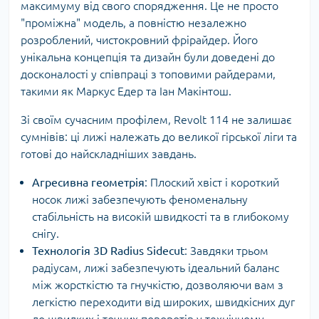
максимуму від свого спорядження. Це не просто
"проміжна" модель, а повністю незалежно
розроблений, чистокровний фрірайдер. Його
унікальна концепція та дизайн були доведені до
досконалості у співпраці з топовими райдерами,
такими як Маркус Едер та Іан Макінтош.
Зі своїм сучасним профілем, Revolt 114 не залишає
сумнівів: ці лижі належать до великої гірської ліги та
готові до найскладніших завдань.
Агресивна геометрія
: Плоский хвіст і короткий
носок лижі забезпечують феноменальну
стабільність на високій швидкості та в глибокому
снігу.
Технологія 3D Radius Sidecut
: Завдяки трьом
радіусам, лижі забезпечують ідеальний баланс
між жорсткістю та гнучкістю, дозволяючи вам з
легкістю переходити від широких, швидкісних дуг