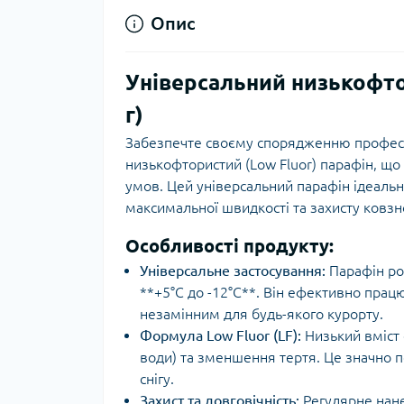
Опис
Універсальний низькофтор
г)
Забезпечте своєму спорядженню профес
низькофтористий (Low Fluor) парафін, що
умов. Цей універсальний парафін ідеально
максимальної швидкості та захисту ковзн
Особливості продукту:
Універсальне застосування:
Парафін ро
**+5°C до -12°C**. Він ефективно працює
незамінним для будь-якого курорту.
Формула Low Fluor (LF):
Низький вміст 
води) та зменшення тертя. Це значно п
снігу.
Захист та довговічність:
Регулярне нане