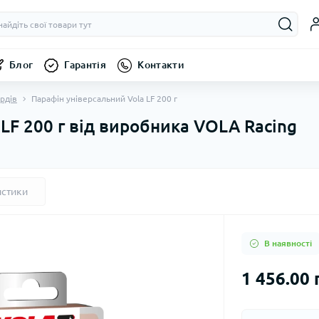
Блог
Гарантія
Контакти
ордів
Парафін універсальний Vola LF 200 г
LF 200 г від виробника VOLA Racing
истики
В наявності
1 456.00 