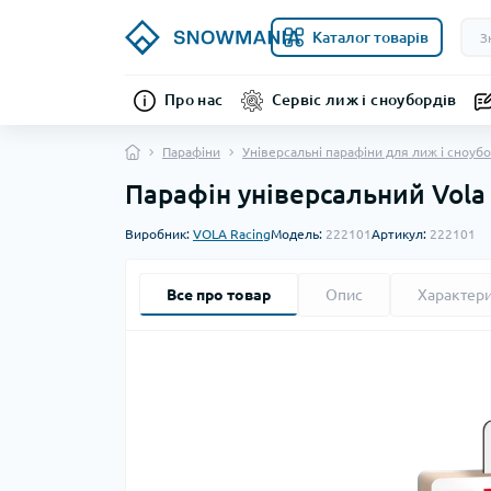
Каталог товарів
Про нас
Сервіс лиж і сноубордів
Парафіни
Універсальні парафіни для лиж і сноуб
Парафін універсальний Vola 
Виробник:
VOLA Racing
Модель:
222101
Артикул:
222101
Все про товар
Опис
Характер