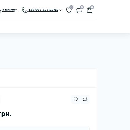
0
0
0
Клієнту
+38 097 257 55 95
грн.