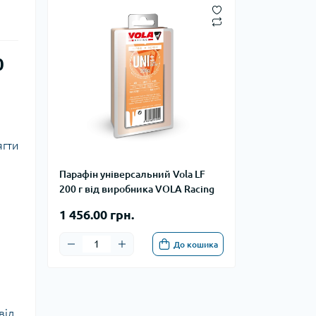
0
ягти
Парафін універсальний Vola LF
200 г від виробника VOLA Racing
1 456.00 грн.
До кошика
від