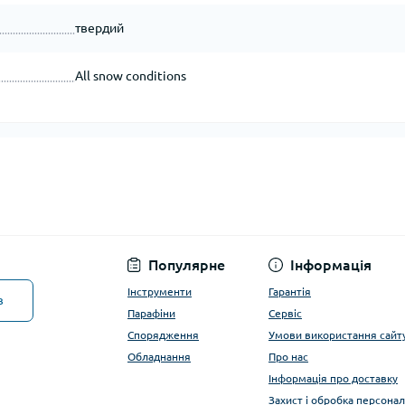
твердий
All snow conditions
Популярне
Інформація
Інструменти
Гарантія
в
Парафіни
Сервіс
Спорядження
Умови використання сайт
Обладнання
Про нас
Інформація про доставку
Захист і обробка персона