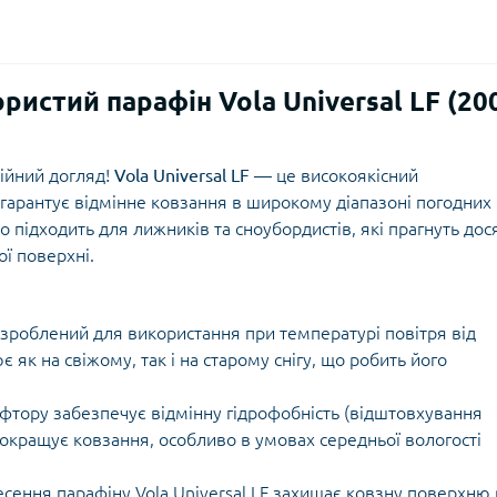
истий парафін Vola Universal LF (20
ійний догляд!
Vola Universal LF
— це високоякісний
 гарантує відмінне ковзання в широкому діапазоні погодних
 підходить для лижників та сноубордистів, які прагнуть дос
ої поверхні.
зроблений для використання при температурі повітря від
 як на свіжому, так і на старому снігу, що робить його
фтору забезпечує відмінну гідрофобність (відштовхування
окращує ковзання, особливо в умовах середньої вологості
сення парафіну Vola Universal LF захищає ковзну поверхню 