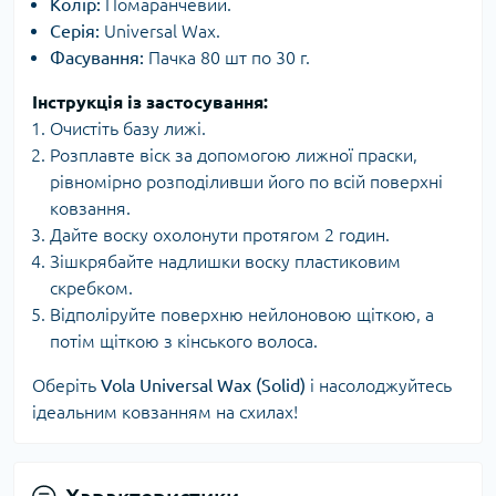
Колір:
Помаранчевий.
Серія:
Universal Wax.
Фасування:
Пачка 80 шт по 30 г.
Інструкція із застосування:
Очистіть базу лижі.
Розплавте віск за допомогою лижної праски,
рівномірно розподіливши його по всій поверхні
ковзання.
Дайте воску охолонути протягом 2 годин.
Зішкрябайте надлишки воску пластиковим
скребком.
Відполіруйте поверхню нейлоновою щіткою, а
потім щіткою з кінського волоса.
Оберіть
Vola Universal Wax (Solid)
і насолоджуйтесь
ідеальним ковзанням на схилах!