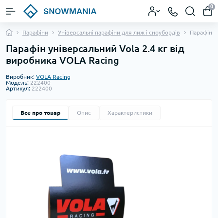
0
Парафіни
Універсальні парафіни для лиж і сноубордів
Парафін у
Парафін універсальний Vola 2.4 кг від
виробника VOLA Racing
Виробник:
VOLA Racing
Модель:
222400
Артикул:
222400
Все про товар
Опис
Характеристики