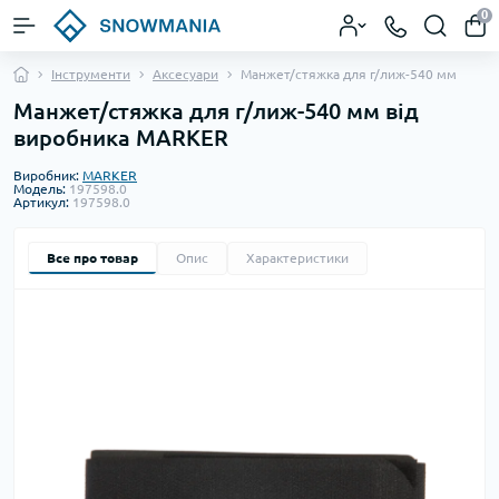
0
Інструменти
Аксесуари
Манжет/стяжка для г/лиж-540 мм
Манжет/стяжка для г/лиж-540 мм від
виробника MARKER
Виробник:
MARKER
Модель:
197598.0
Артикул:
197598.0
Все про товар
Опис
Характеристики