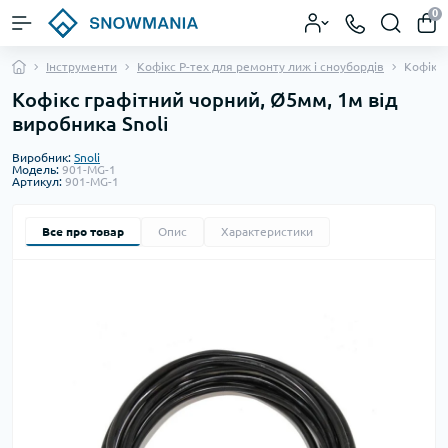
0
Інструменти
Кофікс Р-тех для ремонту лиж і сноубордів
Кофікс 
Кофікс графітний чорний, Ø5мм, 1м від
виробника Snoli
Виробник:
Snoli
Модель:
901-MG-1
Артикул:
901-MG-1
Все про товар
Опис
Характеристики