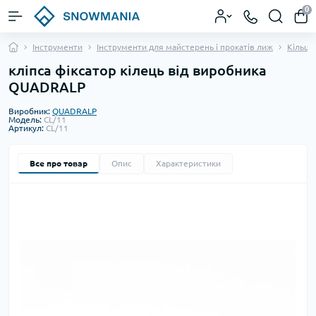
0
Інструменти
Інструменти для майстерень і прокатів лиж
Кільця
кліпса фіксатор кілець від виробника
QUADRALP
Виробник:
QUADRALP
Модель:
CL/11
Артикул:
CL/11
Все про товар
Опис
Характеристики