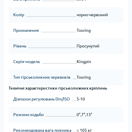
Колір
чорно-червоний
Призначення
Touring
Рівень
Просунутий
Серія-модель
Kingpin
Тип гірськолижних черевиків
Touring
Технічні характеристики гірськолижних кріплень
Діапазон регулювань Din/ISO
5-10
Режими ходьби
0°,7°,13°
Рекомендована вага лижника
< 105 кг