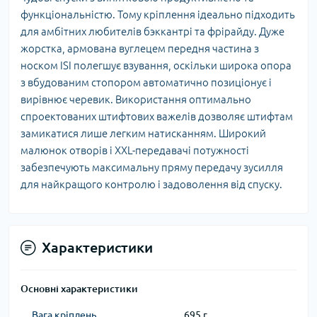
функціональністю. Тому кріплення ідеально підходить
для амбітних любителів бэккантрі та фрірайду. Дуже
жорстка, армована вуглецем передня частина з
носком ISI полегшує взування, оскільки широка опора
з вбудованим стопором автоматично позиціонує і
вирівнює черевик. Використання оптимально
спроектованих штифтових важелів дозволяє штифтам
замикатися лише легким натисканням. Широкий
малюнок отворів і XXL-передавачі потужності
забезпечують максимальну пряму передачу зусилля
для найкращого контролю і задоволення від спуску.
Характеристики
Основні характеристики
Вага кріплень
695 г