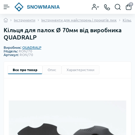
0
Інструменти
Інструменти для майстерень і прокатів лиж
Кільця
Кільця для палок Ø 70мм від виробника
QUADRALP
Виробник:
QUADRALP
Модель:
RON/70
Артикул:
RON/70
Все про товар
Опис
Характеристики