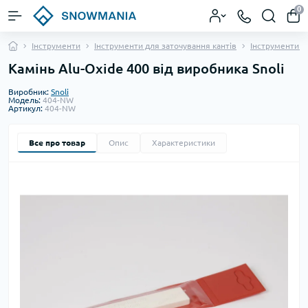
0
Інструменти
Інструменти для заточування кантів
Інструменти д
Камінь Alu-Oxide 400 від виробника Snoli
Виробник:
Snoli
Модель:
404-NW
Артикул:
404-NW
Все про товар
Опис
Характеристики