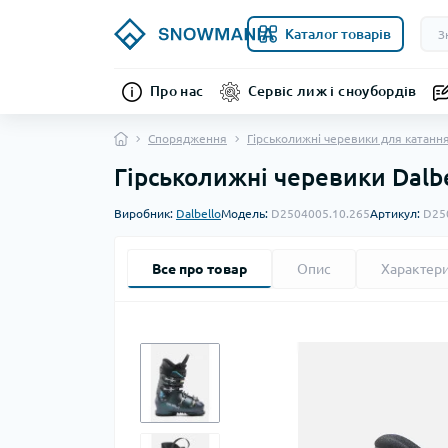
Каталог товарів
Про нас
Сервіс лиж і сноубордів
Спорядження
Гірськолижні черевики для катанн
Гірськолижні черевики Dalb
Виробник:
Dalbello
Модель:
D2504005.10.265
Артикул:
D25
Все про товар
Опис
Характер