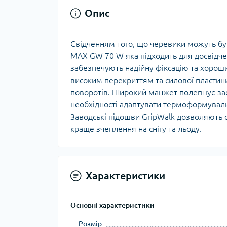
Опис
Свідченням того, що черевики можуть б
MAX GW 70 W яка підходить для досвідч
забезпечують надійну фіксацію та хороший
високим перекриттям та силової пластини
поворотів. Широкий манжет полегшує заст
необхідності адаптувати термоформувальн
Заводські підошви GripWalk дозволяють с
краще зчеплення на снігу та льоду.
Характеристики
Основні характеристики
Розмір