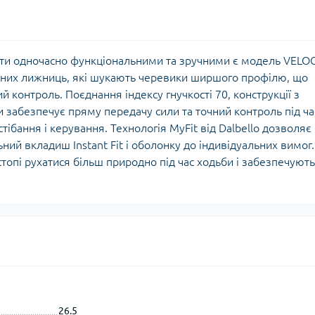
ути одночасно функціональними та зручними є модель VELO
ених лижниць, які шукають черевики ширшого профілю, що
 контроль. Поєднання індексу гнучкості 70, конструкції з
 забезпечує пряму передачу сили та точний контроль під ча
ібання і керування. Технологія MyFit від Dalbello дозволяє
ий вкладиш Instant Fit і оболонку до індивідуальних вимог.
топі рухатися більш природно під час ходьби і забезпечують
26.5