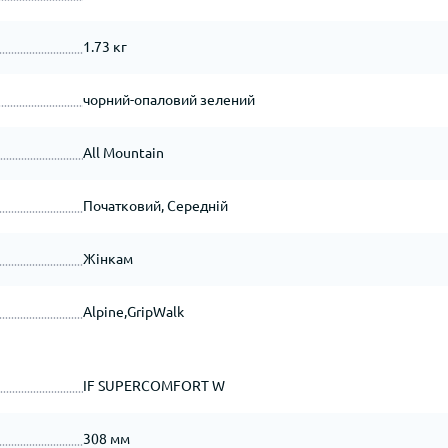
1.73 кг
чорний-опаловий зелений
All Mountain
Початковий, Середній
Жінкам
Alpine,GripWalk
IF SUPERCOMFORT W
308 мм