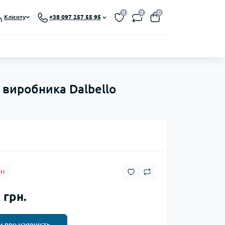
0
0
0
Клієнту
+38 097 257 55 95
 виробника Dalbello
ті
 грн.
 про наявність