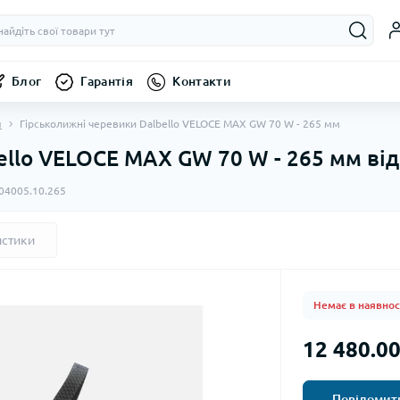
Блог
Гарантія
Контакти
я
Гірськолижні черевики Dalbello VELOCE MAX GW 70 W - 265 мм
ello VELOCE MAX GW 70 W - 265 мм від
04005.10.265
истики
Немає в наявнос
12 480.00
Повідомити