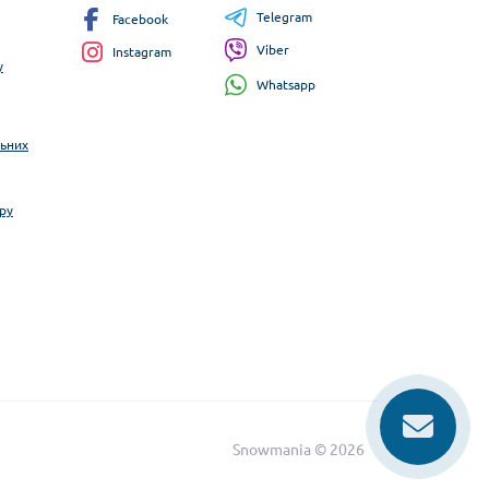
Telegram
Facebook
Viber
Instagram
у
Whatsapp
льних
ру
Snowmania © 2026