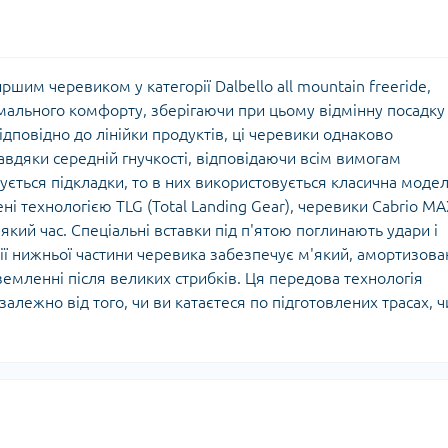
им черевиком у категорії Dalbello all mountain freeride,
мального комфорту, зберігаючи при цьому відмінну посадку
ідповідно до лінійки продуктів, ці черевики однаково
завдяки середній гнучкості, відповідаючи всім вимогам
сується підкладки, то в них використовується класична модел
щені технологією TLG (Total Landing Gear), черевики Cabrio MA
кий час. Спеціальні вставки під п'ятою поглинають удари і
ії нижньої частини черевика забезпечує м'який, амортизов
емленні після великих стрибків. Ця передова технологія
лежно від того, чи ви катаєтеся по підготовлених трасах, ч