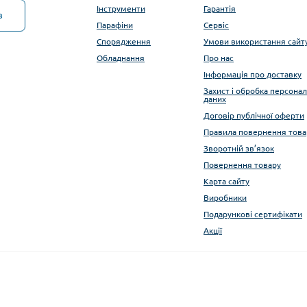
Інструменти
Гарантія
в
Парафіни
Сервіс
Спорядження
Умови використання сайт
Обладнання
Про нас
Інформація про доставку
Захист і обробка персона
даних
Договір публічної оферти
Правила повернення това
Зворотній зв’язок
Повернення товару
Карта сайту
Виробники
Подарункові сертифікати
Акції