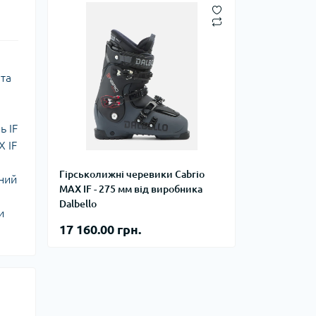
 та
ь IF
X IF
Гірськолижні черевики Cabrio
аний
MAX IF - 275 мм від виробника
Dalbello
и
17 160.00 грн.