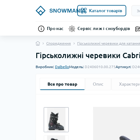
Каталог товарів
Про нас
Сервіс лиж і сноубордів
Спорядження
Гірськолижні черевики для катанн
Гірськолижні черевики Cabri
Виробник:
Dalbello
Модель:
D2406010.00.275
Артикул:
D24
Все про товар
Опис
Характер