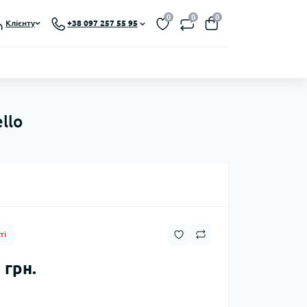
0
0
0
Клієнту
+38 097 257 55 95
llo
ті
 грн.