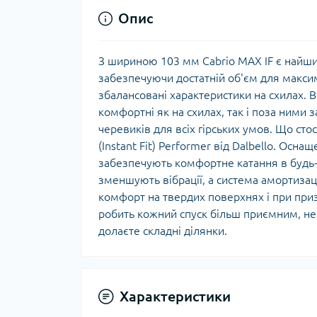
Опис
З шириною 103 мм Cabrio MAX IF є найширш
забезпечуючи достатній об'єм для макси
збалансовані характеристики на схилах. В
комфортні як на схилах, так і поза ними 
черевиків для всіх гірських умов. Що сто
(Instant Fit) Performer від Dalbello. Осна
забезпечують комфортне катання в будь-я
зменшують вібрації, а система амортизац
комфорт на твердих поверхнях і при приз
робить кожний спуск більш приємним, неза
долаєте складні ділянки.
Характеристики