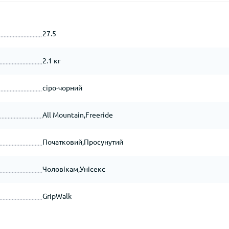
27.5
2.1 кг
сіро-чорний
All Mountain,Freeride
Початковий,Просунутий
Чоловікам,Унісекс
GripWalk