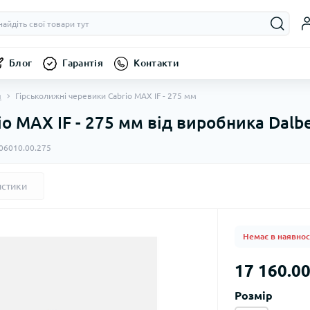
Блог
Гарантія
Контакти
я
Гірськолижні черевики Cabrio MAX IF - 275 мм
o MAX IF - 275 мм від виробника Dalbe
06010.00.275
истики
Немає в наявнос
17 160.00
Розмір