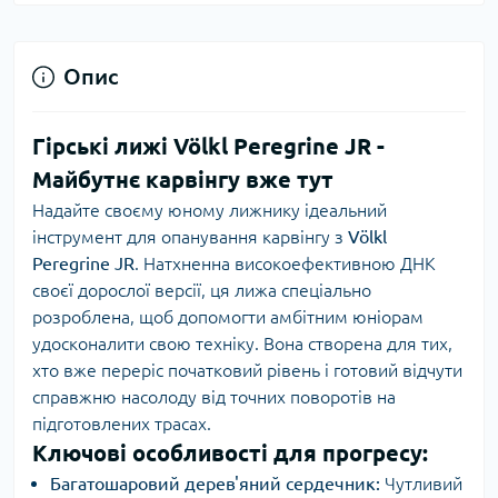
Опис
Гірські лижі Völkl Peregrine JR -
Майбутнє карвінгу вже тут
Надайте своєму юному лижнику ідеальний
інструмент для опанування карвінгу з
Völkl
Peregrine JR
. Натхненна високоефективною ДНК
своєї дорослої версії, ця лижа спеціально
розроблена, щоб допомогти амбітним юніорам
удосконалити свою техніку. Вона створена для тих,
хто вже переріс початковий рівень і готовий відчути
справжню насолоду від точних поворотів на
підготовлених трасах.
Ключові особливості для прогресу:
Багатошаровий дерев'яний сердечник:
Чутливий