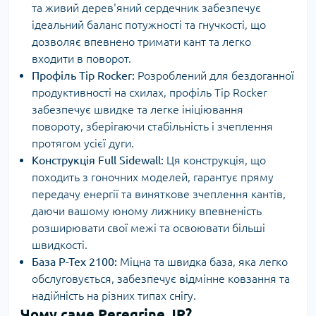
та живий дерев'яний сердечник забезпечує
ідеальний баланс потужності та гнучкості, що
дозволяє впевнено тримати кант та легко
входити в поворот.
Профіль Tip Rocker:
Розроблений для бездоганної
продуктивності на схилах, профіль Tip Rocker
забезпечує швидке та легке ініціювання
повороту, зберігаючи стабільність і зчеплення
протягом усієї дуги.
Конструкція Full Sidewall:
Ця конструкція, що
походить з гоночних моделей, гарантує пряму
передачу енергії та виняткове зчеплення кантів,
даючи вашому юному лижнику впевненість
розширювати свої межі та освоювати більші
швидкості.
База P-Tex 2100:
Міцна та швидка база, яка легко
обслуговується, забезпечує відмінне ковзання та
надійність на різних типах снігу.
Чому саме Peregrine JR?