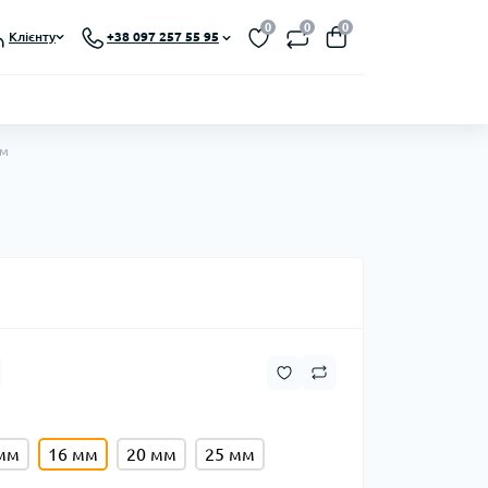
0
0
0
Клієнту
+38 097 257 55 95
мм
мм
16 мм
20 мм
25 мм