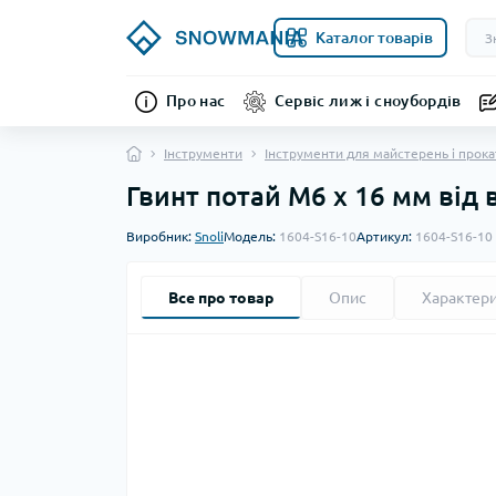
Каталог товарів
Про нас
Сервіс лиж і сноубордів
Інструменти
Інструменти для майстерень і прока
Гвинт потай М6 x 16 мм від 
Виробник:
Snoli
Модель:
1604-S16-10
Артикул:
1604-S16-10
Все про товар
Опис
Характер