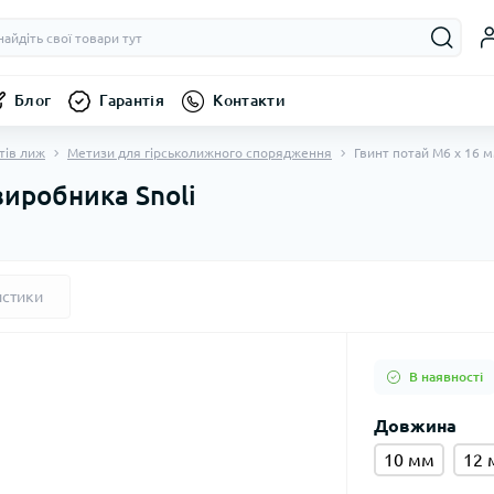
Блог
Гарантія
Контакти
тів лиж
Метизи для гірськолижного спорядження
Гвинт потай М6 x 16 
виробника Snoli
истики
В наявності
Довжина
10 мм
12 