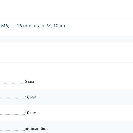
М6, L - 16 mm, шліц PZ, 10 шт.
6 мм
16 мм
10 шт
нержавійка