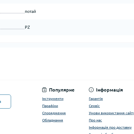
потай
PZ
Популярне
Інформація
Інструменти
Гарантія
в
Парафіни
Сервіс
Спорядження
Умови використання сайт
Обладнання
Про нас
Інформація про доставку