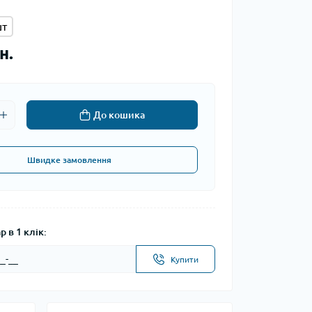
шт
н.
До кошика
Швидке замовлення
 в 1 клік:
Купити