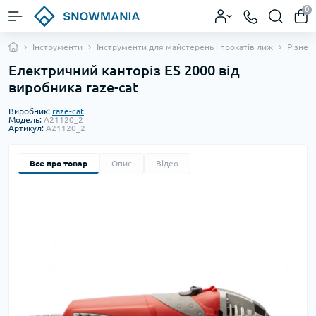
0
Інструменти
Інструменти для майстерень і прокатів лиж
Різне 
Електричний канторіз ES 2000 від
виробника raze-cat
Виробник:
raze-cat
Модель:
A21120_2
Артикул:
A21120_2
Все про товар
Опис
Відео