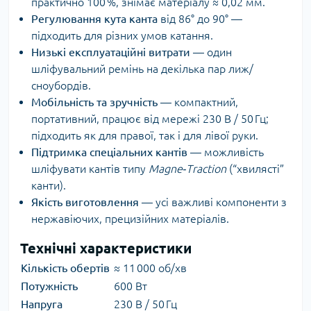
практично 100 %, знімає матеріалу ≈ 0,02 мм.
Регулювання кута канта
від 86° до 90° —
підходить для різних умов катання.
Низькі експлуатаційні витрати
— один
шліфувальний ремінь на декілька пар лиж/
сноубордів.
Мобільність та зручність
— компактний,
портативний, працює від мережі 230 В / 50 Гц;
підходить як для правої, так і для лівої руки.
Підтримка спеціальних кантів
— можливість
шліфувати кантів типу
Magne‑Traction
(“хвилясті”
канти).
Якість виготовлення
— усі важливі компоненти з
нержавіючих, прецизійних матеріалів.
Технічні характеристики
Кількість обертів
≈ 11 000 об/хв
Потужність
600 Вт
Напруга
230 В / 50 Гц