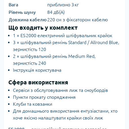
Вага
приблизно 3 кг
Рівень шуму
84 дБ(A)
Довжина кабелю
220 см з фіксатором кабелю
Що входить у комплект
1 × ES 2000 електричний шліфувальник крайок
3 × шліфувальний ремінь Standard / Allround Blue,
зернистість 120
2 × шліфувальний ремінь Medium Red,
зернистість 240
Інструкція користувача
Сфера використання
Сервіси з обслуговування лиж та сноубордів
Пункти прокату спорядження
Клуби та ковзанки
Для домашнього використання ентузіастами, хто
хоче якісно налаштувати крайки своїх лиж