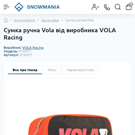
0
Інструменти
Аксесуари
Cумка ручна Vola
Cумка ручна Vola від виробника VOLA
Racing
Виробник:
VOLA Racing
Модель:
016057
Артикул:
016057
Все про товар
Опис
Характеристики