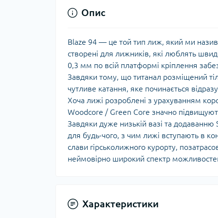
Опис
Blaze 94 — це той тип лиж, який ми назив
створені для лижників, які люблять швид
0,3 мм по всій платформі кріплення заб
Завдяки тому, що титанал розміщений ті
чутливе катання, яке починається відразу
Хоча лижі розроблені з урахуванням коротк
Woodcore / Green Core значно підвищують
Завдяки дуже низькій вазі та додаванню S
для будь-чого, з чим лижі вступають в ко
слави гірськолижного курорту, позатрасо
неймовірно широкий спектр можливостей
Характеристики