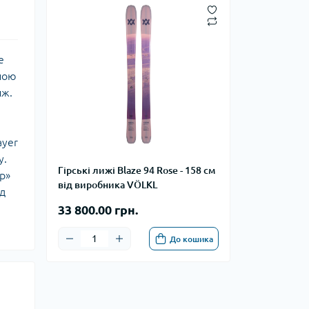
е
иною
иж.
ayer
у.
Гірські лижі Blaze 94 Rose - 158 см
р»
від виробника VÖLKL
ід
33 800.00 грн.
До кошика