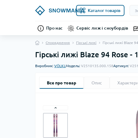
Каталог товарів
Про нас
Сервіс лиж і сноубордів
Спорядження
Гірські лижі
Гірські лижі Blaze 9
Гірські лижі Blaze 94 Rose 
Виробник:
VÖLKL
Модель:
V2510135.000.158
Артикул:
V251
Все про товар
Опис
Характер