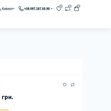
0
0
0
Клієнту
+38 097 257 55 95
 грн.