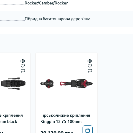
Rocker/Camber/Rocker
Гібридна багатошарова дерев'яна
е кріплення
Гірськолижне кріплення
0mm black
Kingpin 13 75-100mm
н.
29 120.00 грн.