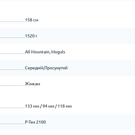
158 см
1520 г
All Mountain, Moguls
Середній,Просунутий
Жінкам
133 мм / 94 мм / 118 мм
P-Tex 2100