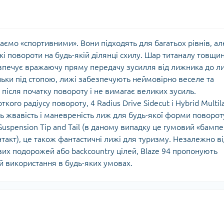
аємо «спортивними». Вони підходять для багатьох рівнів, ал
кі повороти на будь-якій ділянці схилу. Шар титаналу товщ
езпечує вражаючу пряму передачу зусилля від лижника до л
льки під стопою, лижі забезпечують неймовірно веселе та
 після початку повороту і не вимагає великих зусиль.
ого радіусу повороту, 4 Radius Drive Sidecut і Hybrid Multil
 жвавість і маневреність лиж для будь-якої форми поворот
uspension Tip and Tail (в даному випадку це гумовий «бампе
нтакт), це також фантастичні лижі для туризму. Незалежно в
вих подорожей або backcountry цілей, Blaze 94 пропонують
 використання в будь-яких умовах.