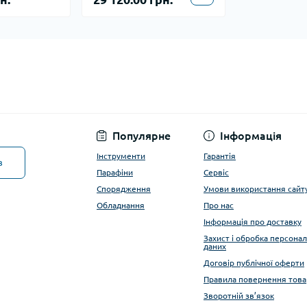
Популярне
Інформація
Інструменти
Гарантія
в
Парафіни
Сервіс
Спорядження
Умови використання сайт
Обладнання
Про нас
Інформація про доставку
Захист і обробка персона
даних
Договір публічної оферти
Правила повернення това
Зворотній зв’язок