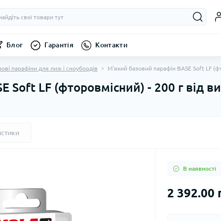
Блог
Гарантія
Контакти
зові парафіни для лиж і сноубордів
М'який базовий парафін BASE Soft LF (ф
 Soft LF (фторовмісний) - 200 г від 
истики
В наявності
2 392.00 