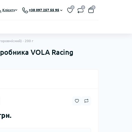
0
0
0
Клієнту
+38 097 257 55 95
торовмісний) - 200 г
виробника VOLA Racing
грн.