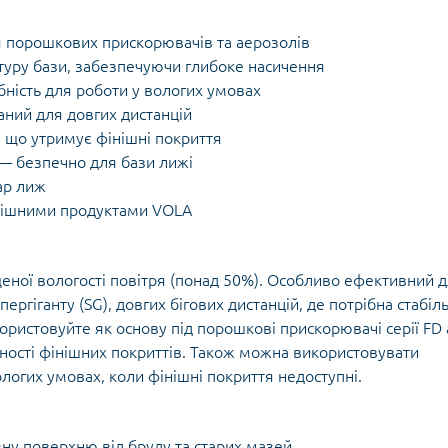
я порошкових прискорювачів та аерозолів
туру бази, забезпечуючи глибоке насичення
ність для роботи у вологих умовах
ний для довгих дистанцій
 що утримує фінішні покриття
— безпечно для бази лижі
ар лиж
інішними продуктами VOLA
еної вологості повітря (понад 50%). Особливо ефективний 
ергіганту (SG), довгих бігових дистанцій, де потрібна стабіл
користовуйте як основу під порошкові прискорювачі серії FD
ності фінішних покриттів. Також можна використовувати
ологих умовах, коли фінішні покриття недоступні.
зну поверхню від бруду та старих мазей