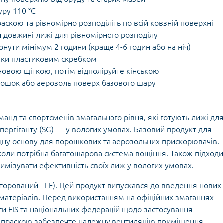
уру 110 °C
аскою та рівномірно розподіліть по всій ковзній поверхні
й довжині лижі для рівномірного розподілу
ути мінімум 2 години (краще 4-6 годин або на ніч)
шки пластиковим скребком
новою щіткою, потім відполіруйте кінською
рошок або аерозоль поверх базового шару
манд та спортсменів змагального рівня, які готують лижі дл
упергіганту (SG) — у вологих умовах. Базовий продукт для
цну основу для порошкових та аерозольних прискорювачів.
коли потрібна багатошарова система вощіння. Також підходи
симізувати ефективність своїх лиж у вологих умовах.
торований - LF). Цей продукт випускався до введення нових
матеріалів. Перед використанням на офіційних змаганнях
и FIS та національних федерацій щодо застосування
 з праскою забезпечте належну вентиляцію приміщення.