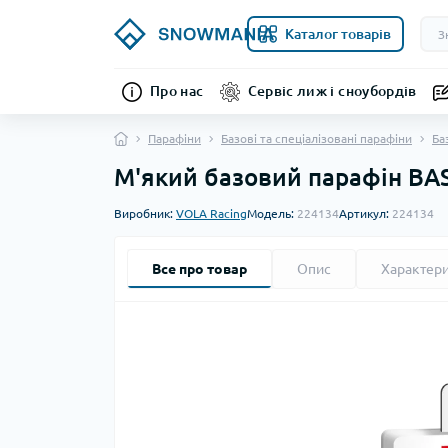
Каталог товарів
Про нас
Сервіс лиж і сноубордів
Парафіни
Базові та спеціалізовані парафіни
Ба
М'який базовий парафін BASE
Виробник:
VOLA Racing
Модель:
224134
Артикул:
224134
Все про товар
Опис
Характер