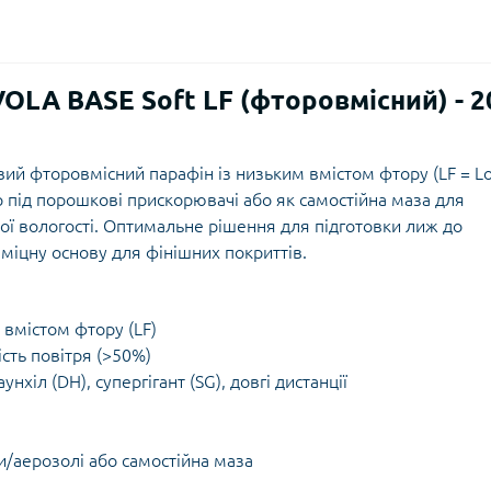
OLA BASE Soft LF (фторовмісний) - 2
ий фторовмісний парафін із низьким вмістом фтору (LF = L
р під порошкові прискорювачі або як самостійна маза для
ої вологості. Оптимальне рішення для підготовки лиж до
міцну основу для фінішних покриттів.
 вмістом фтору (LF)
сть повітря (>50%)
нхіл (DH), супергігант (SG), довгі дистанції
/аерозолі або самостійна маза