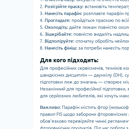
Розігрійте праску:
встановіть температ
Нанесіть парафін:
розплавте парафін пр
Прогладьте:
пройдіться праскою по всі
Охолодіть:
дайте лижам повністю охолон
Зішкрібайте:
повністю видаліть надли
Відполіруйте:
спочатку обробіть нейло
Нанесіть фініш:
за потреби нанесіть по
Для кого підходить:
Для професійних сервісменів, техніків ко
швидкісних дисциплін — даунхілу (DH), с
підготовки лиж до змагань — створює мі
Незамінний для професійної підготовки, 
для серйозних любителів, які хочуть мак
Важливо:
Парафін містить фтор (низькоф
правил FIS щодо заборони фторовмісних 
обов'язково перевіряйте чинні регламент
фторовмісних продуктів. Під час роботи