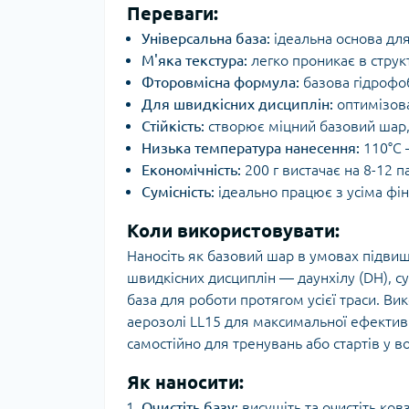
Переваги:
Універсальна база:
ідеальна основа дл
М'яка текстура:
легко проникає в струк
Фторовмісна формула:
базова гідрофоб
Для швидкісних дисциплін:
оптимізова
Стійкість:
створює міцний базовий шар,
Низька температура нанесення:
110°C 
Економічність:
200 г вистачає на 8-12 п
Сумісність:
ідеально працює з усіма ф
Коли використовувати:
Наносіть як базовий шар в умовах підвищ
швидкісних дисциплін — даунхілу (DH), суп
база для роботи протягом усієї траси. Ви
аерозолі LL15 для максимальної ефектив
самостійно для тренувань або стартів у в
Як наносити:
Очистіть базу:
висушіть та очистіть ков