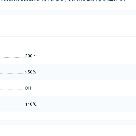
200 г
>50%
DH
110°C