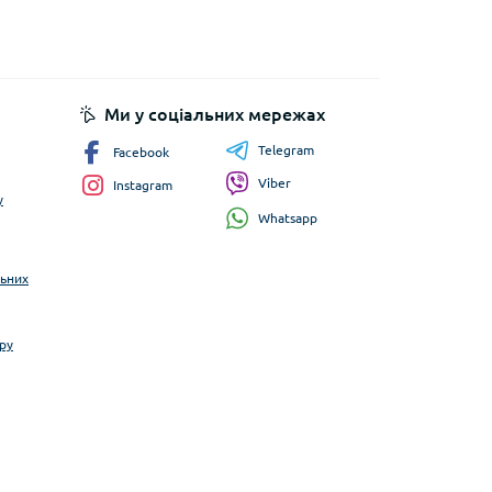
Ми у соціальних мережах
Telegram
Facebook
Viber
Instagram
у
Whatsapp
льних
ру