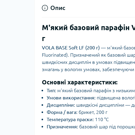
Опис
М'який базовий парафін V
г
VOLA BASE Soft LF (200 г)
— м'який базов
Fluorinated). Призначений як базовий ша
швидкісних дисциплін в умовах підвищен
змагань у вологих умовах, забезпечуючи 
Основні характеристики:
Тип:
м'який базовий парафін з низьким
Умови використання:
підвищена вологі
Дисципліни:
швидкісні дисципліни — дау
Форма / вага:
брикет, 200 г
Температура праски:
110 °C
Призначення:
базовий шар під порошки