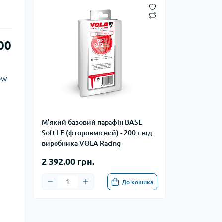
00
ow
М'який базовий парафін BASE
Soft LF (фторовмісний) - 200 г від
виробника VOLA Racing
2 392.00 грн.
До кошика