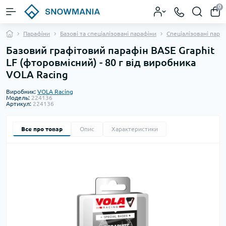
0
Парафіни
Базові та спеціалізовані парафіни
Спеціалізовані пара
Базовий графітовий парафін BASE Graphit
LF (фторовмісний) - 80 г від виробника
VOLA Racing
Виробник:
VOLA Racing
Модель:
224136
Артикул:
224136
Все про товар
Опис
Характеристики