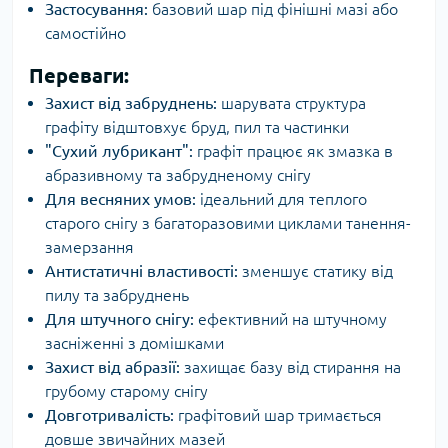
Застосування:
базовий шар під фінішні мазі або
самостійно
Переваги:
Захист від забруднень:
шарувата структура
графіту відштовхує бруд, пил та частинки
"Сухий лубрикант":
графіт працює як змазка в
абразивному та забрудненому снігу
Для весняних умов:
ідеальний для теплого
старого снігу з багаторазовими циклами танення-
замерзання
Антистатичні властивості:
зменшує статику від
пилу та забруднень
Для штучного снігу:
ефективний на штучному
засніженні з домішками
Захист від абразії:
захищає базу від стирання на
грубому старому снігу
Довготривалість:
графітовий шар тримається
довше звичайних мазей