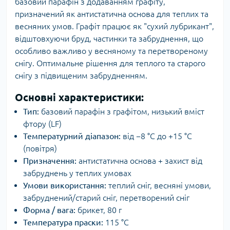
базовий парафін з додаванням графіту,
призначений як антистатична основа для теплих та
весняних умов. Графіт працює як "сухий лубрикант",
відштовхуючи бруд, частинки та забруднення, що
особливо важливо у весняному та перетвореному
снігу. Оптимальне рішення для теплого та старого
снігу з підвищеним забрудненням.
Основні характеристики:
Тип:
базовий парафін з графітом, низький вміст
фтору (LF)
Температурний діапазон:
від −8 °C до +15 °C
(повітря)
Призначення:
антистатична основа + захист від
забруднень у теплих умовах
Умови використання:
теплий сніг, весняні умови,
забруднений/старий сніг, перетворений сніг
Форма / вага:
брикет, 80 г
Температура праски:
115 °C