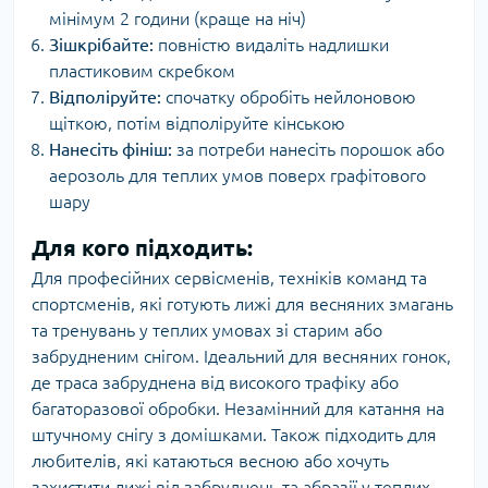
мінімум 2 години (краще на ніч)
Зішкрібайте:
повністю видаліть надлишки
пластиковим скребком
Відполіруйте:
спочатку обробіть нейлоновою
щіткою, потім відполіруйте кінською
Нанесіть фініш:
за потреби нанесіть порошок або
аерозоль для теплих умов поверх графітового
шару
Для кого підходить:
Для професійних сервісменів, техніків команд та
спортсменів, які готують лижі для весняних змагань
та тренувань у теплих умовах зі старим або
забрудненим снігом. Ідеальний для весняних гонок,
де траса забруднена від високого трафіку або
багаторазової обробки. Незамінний для катання на
штучному снігу з домішками. Також підходить для
любителів, які катаються весною або хочуть
захистити лижі від забруднень та абразії у теплих