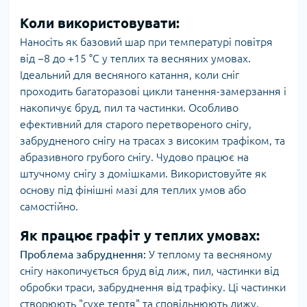
Коли використовувати:
Наносіть як базовий шар при температурі повітря
від −8 до +15 °C у теплих та весняних умовах.
Ідеальний для весняного катання, коли сніг
проходить багаторазові цикли танення-замерзання і
накопичує бруд, пил та частинки. Особливо
ефективний для старого перетвореного снігу,
забрудненого снігу на трасах з високим трафіком, та
абразивного грубого снігу. Чудово працює на
штучному снігу з домішками. Використовуйте як
основу під фінішні мазі для теплих умов або
самостійно.
Як працює графіт у теплих умовах:
Проблема забруднення:
У теплому та весняному
снігу накопичується бруд від лиж, пил, частинки від
обробки траси, забруднення від трафіку. Ці частинки
створюють "сухе тертя" та сповільнюють лижу.