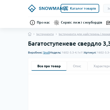
Каталог товарів
Про нас
Сервіс лиж і сноубордів
Інструменти
Інструменти для майстерень і прока
Багатоступеневе свердло 3,3
Виробник:
Snoli
Модель:
1602-3.3-4.1x11
Артикул:
1602-3.3
Все про товар
Опис
Характер