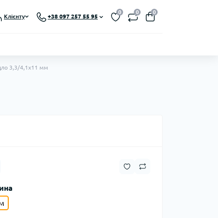
0
0
0
Клієнту
+38 097 257 55 95
ло 3,3/4,1x11 мм
ина
м