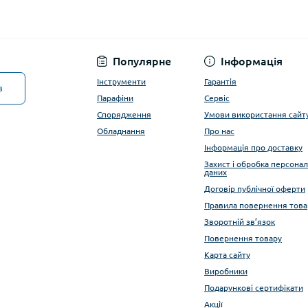
Популярне
Інформація
Інструменти
Гарантія
в
Парафіни
Сервіс
Спорядження
Умови використання сайт
Обладнання
Про нас
Інформація про доставку
Захист і обробка персона
даних
Договір публічної оферти
Правила повернення това
Зворотній зв’язок
Повернення товару
Карта сайту
Виробники
Подарункові сертифікати
Акції