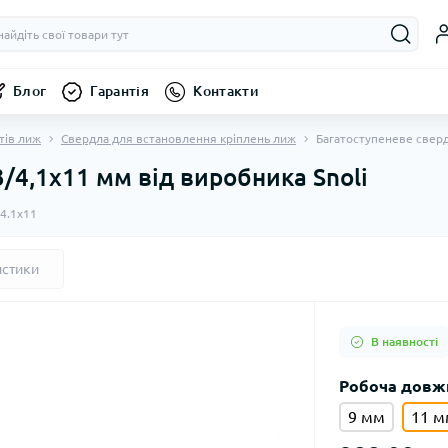
Блог
Гарантія
Контакти
тів лиж
Свердла для встановлення кріплень лиж
Багатоступеневе сверд
/4,1x11 мм від виробника Snoli
-4.1x11
истики
В наявності
Робоча довж
9 мм
11 м