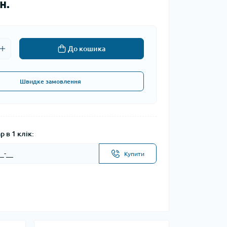
н.
До кошика
Швидке замовлення
 в 1 клік:
Купити